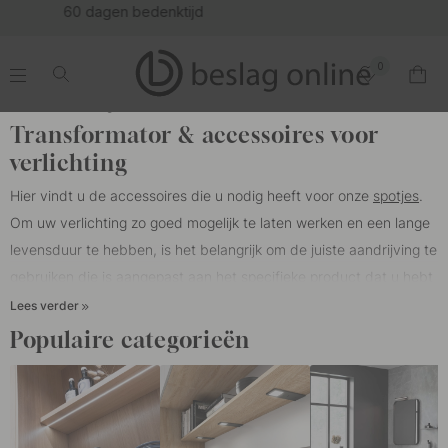
(16148)
0
.
.
.
.
Thuis
Verlichting
Transformator & Accessoires
Transformator & accessoires voor
verlichting
Hier vindt u de accessoires die u nodig heeft voor onze
spotjes
.
Om uw verlichting zo goed mogelijk te laten werken en een lange
levensduur te hebben, is het belangrijk om de juiste aandrijving te
gebruiken die is aangepast aan het specifieke product dat u hebt
gekozen. Zo zijn ze beveiligd tegen overspanning, overstroom,
Lees verder
overbelasting en kortsluiting.
Populaire categorieën