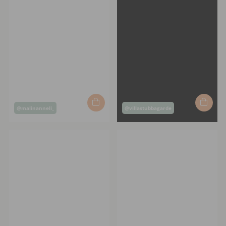
Post
Post
@malinanneli_
@villastubbagarde
published
published
by
by