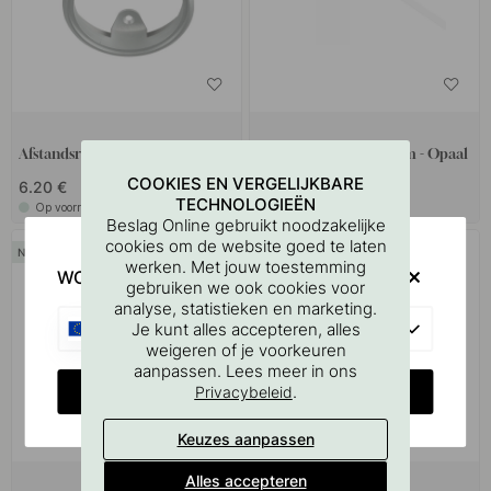
Afstandsring Stella - Alu-look
Diffusor 8112 - 2000mm - Opaal
COOKIES EN VERGELIJKBARE
6.20 €
36.70 €
TECHNOLOGIEËN
Op voorraad
Op voorraad
Beslag Online gebruikt noodzakelijke
cookies om de website goed te laten
werken. Met jouw toestemming
WOULD YOU RATHER VISIT?
gebruiken we ook cookies voor
analyse, statistieken en marketing.
EU
Je kunt alles accepteren, alles
weigeren of je voorkeuren
aanpassen. Lees meer in ons
CHANGE COUNTRY
.
Privacybeleid
Keuzes aanpassen
1
Alles accepteren