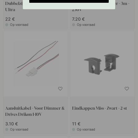
Dubbelzijdige Connector SE H4
Stroomkabel Eu Stekker - 3m -
Ultra
230V
22 €
7.20 €
Op voorraad
Op voorraad
Aansluitkabel - Voor Dimmer &
Eindkappen Miss - Zwart - 2-st
Drives Drikon 1-10V
3.10 €
11 €
Op voorraad
Op voorraad