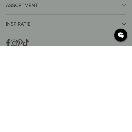
ASSORTMENT
INSPIRATIE
VEELGESTELDE VRAGEN
Levering
Wat zijn c/c-maten?
Voorwaarden voor gratis verzending
Retouren & Klachten
Bestaande bestelling wijzigen
Annuleer je bestelling
Klantenservice