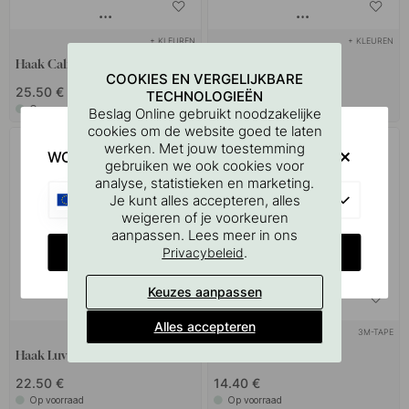
+ KLEUREN
+ KLEUREN
Haak Caligola - Wit
Haak Caligola - Zand
COOKIES EN VERGELIJKBARE
25.50 €
25.50 €
TECHNOLOGIEËN
Op voorraad
Op voorraad
Beslag Online gebruikt noodzakelijke
cookies om de website goed te laten
werken. Met jouw toestemming
WOULD YOU RATHER VISIT?
gebruiken we ook cookies voor
analyse, statistieken en marketing.
EU
Je kunt alles accepteren, alles
weigeren of je voorkeuren
aanpassen. Lees meer in ons
CHANGE COUNTRY
.
Privacybeleid
Keuzes aanpassen
Alles accepteren
+ KLEUREN
3M-TAPE
5
Haak Luv - Mat Wit
Haak Tok - Matroze
22.50 €
14.40 €
Op voorraad
Op voorraad