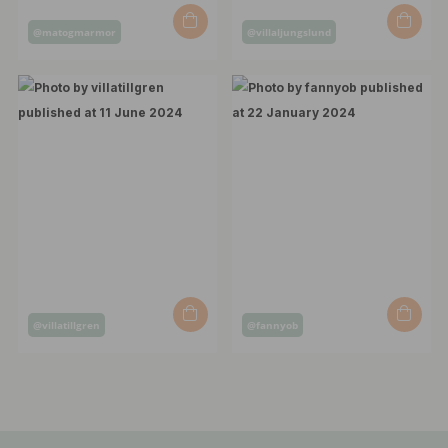
Post
Post
@matogmarmor
@villaljungslund
published
published
by
by
Post
Post
@villatillgren
@fannyob
published
published
by
by