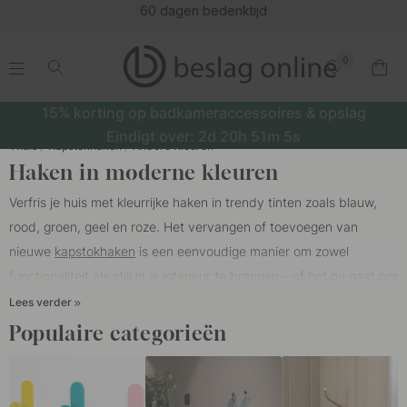
60 dagen bedenktijd
0
.
.
.
.
15% korting op badkameraccessoires & opslag
Eindigt over:
2d
20h
51m
4s
Thuis
Kapstokhaken
Andere Kleuren
Haken in moderne kleuren
Verfris je huis met kleurrijke haken in trendy tinten zoals blauw,
rood, groen, geel en roze. Het vervangen of toevoegen van
nieuwe
kapstokhaken
is een eenvoudige manier om zowel
functionaliteit als stijl in je interieur te brengen – of het nu gaat om
de hal, keuken, slaapkamer of kinderkamer.
Lees verder
Populaire categorieën
Haken in groen of blauw zorgen voor een rustige en harmonieuze
sfeer die perfect past in een natuurinspirerende omgeving. Voor
een energieker effect kies je voor haken in rood of geel – ideaal