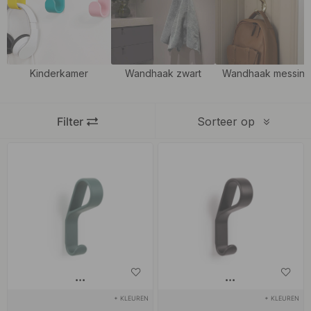
om vrolijkheid en kleur toe te voegen aan kinderkamers, creatieve
ruimtes of waar je een levendige indruk wilt maken. Roze haken
geven een zachte en speelse uitstraling en zijn perfect voor alles
van de badkamer tot kledingopslag. Onze haken zijn verkrijgbaar
Kinderkamer
Wandhaak zwart
Wandhaak messin
in verschillende vormen, materialen en afwerkingen – van mat tot
glanzend – zodat je gemakkelijk een stijl vindt die bij jouw interieur
Filter
Sorteer op
past.
Of je nu kleding, tassen of keukengerei wilt organiseren, onze
kleurrijke haken zijn zowel praktisch als decoratief – kleine details
die een groot verschil maken. Ontdek ons assortiment en vind de
haken die jouw huis compleet maken!
+ KLEUREN
+ KLEUREN