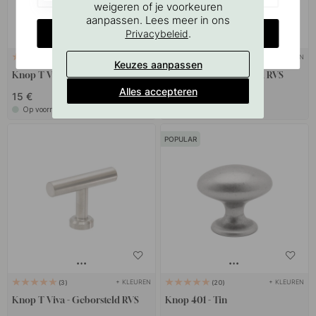
weigeren of je voorkeuren
aanpassen. Lees meer in ons
CHANGE COUNTRY
.
Privacybeleid
+ KLEUREN
+ KLEUREN
3
6
Keuzes aanpassen
Knop T Viva - Kalkgrijs
Knop Uno - Geborsteld RVS
Alles accepteren
15 €
16 €
Op voorraad
Op voorraad
POPULAR
+ KLEUREN
+ KLEUREN
3
20
Knop T Viva - Geborsteld RVS
Knop 401 - Tin