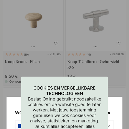
+ KLEUREN
+ KLEUREN
19
15
Knop Brutus - Eiken
Knop T Uniform - Geborsteld
RVS
9.50 €
18 €
Op voorraad
Op voorraad
COOKIES EN VERGELIJKBARE
TECHNOLOGIEËN
Beslag Online gebruikt noodzakelijke
cookies om de website goed te laten
werken. Met jouw toestemming
WOULD YOU RATHER VISIT?
gebruiken we ook cookies voor
analyse, statistieken en marketing.
EU
Je kunt alles accepteren, alles