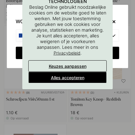
Boorsjabloon voor handgrepen
Greeplijsten Toniton Hide -
TECHNOLOGIEËN
& Knoppen
40mm - Reddish Brown
Beslag Online gebruikt noodzakelijke
cookies om de website goed te laten
7 €
9 €
werken. Met jouw toestemming
Op voorraad
Op voorraad
WOULD YOU RATHER VISIT?
gebruiken we ook cookies voor
analyse, statistieken en marketing.
EU
Je kunt alles accepteren, alles
weigeren of je voorkeuren
aanpassen. Lees meer in ons
CHANGE COUNTRY
.
Privacybeleid
Keuzes aanpassen
Alles accepteren
MUURBEVESTIGING
+ KLEUREN
9
3
Schroefpen M4x50mm 1 st
Toniton Key Knop - Reddish
Brown
1.10 €
18 €
Op voorraad
Op voorraad