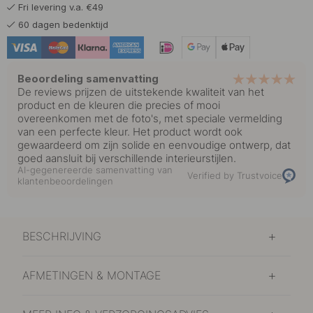
Fri levering v.a. €49
13 €
Greige
60 dagen bedenktijd
Op voorraad
13 €
Zwart
Op voorraad
Beoordeling samenvatting
De reviews prijzen de uitstekende kwaliteit van het
product en de kleuren die precies of mooi
overeenkomen met de foto's, met speciale vermelding
van een perfecte kleur. Het product wordt ook
gewaardeerd om zijn solide en eenvoudige ontwerp, dat
goed aansluit bij verschillende interieurstijlen.
AI-gegenereerde samenvatting van
Verified by Trustvoice
klantenbeoordelingen
BESCHRIJVING
AFMETINGEN & MONTAGE