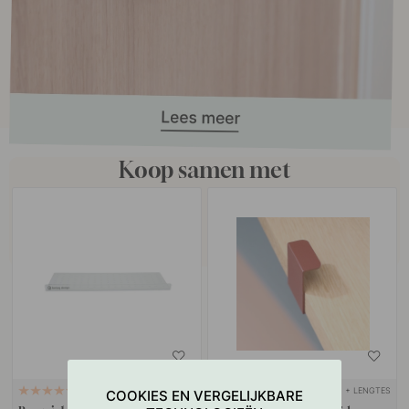
Koop samen met
+ LENGTES
127
6
COOKIES EN VERGELIJKBARE