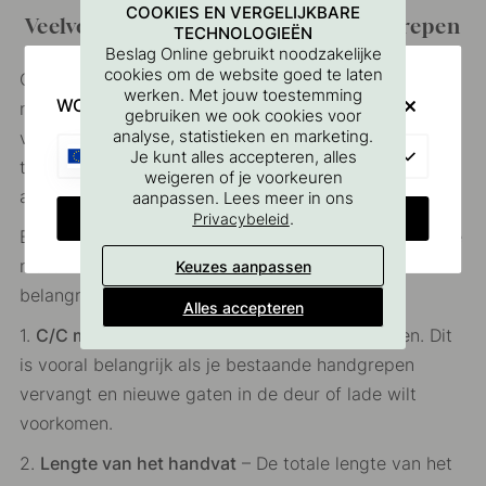
COOKIES EN VERGELIJKBARE
Veelvoorkomende maten van handgrepen
TECHNOLOGIEËN
Beslag Online gebruikt noodzakelijke
cookies om de website goed te laten
Om het kiezen van het juiste handvat of knopje
werken. Met jouw toestemming
WOULD YOU RATHER VISIT?
makkelijker te maken, hebben we de meest
gebruiken we ook cookies voor
analyse, statistieken en marketing.
voorkomende maten verzameld die belangrijk zijn om
EU
Je kunt alles accepteren, alles
te kennen bij de aanschaf van handgrepen. Zie
weigeren of je voorkeuren
afbeelding en beschrijving hieronder.
aanpassen. Lees meer in ons
CHANGE COUNTRY
.
Privacybeleid
Bij het kiezen van handgrepen zijn er vijf verschillende
maten om rekening mee te houden, maar de
Keuzes aanpassen
belangrijkste zijn:
Alles accepteren
1.
C/C maat
– De afstand tussen de schroefgaten. Dit
is vooral belangrijk als je bestaande handgrepen
vervangt en nieuwe gaten in de deur of lade wilt
voorkomen.
2.
Lengte van het handvat
– De totale lengte van het