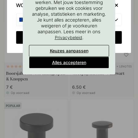
werken. Met jouw toestemming
WOULD YOU RATHER VISIT?
gebruiken we ook cookies voor
analyse, statistieken en marketing.
EU
Je kunt alles accepteren, alles
weigeren of je voorkeuren
aanpassen. Lees meer in ons
CHANGE COUNTRY
.
Privacybeleid
Keuzes aanpassen
Alles accepteren
+ LENGTES
127
5
Boorsjabloon voor handgrepen
Greeplijsten Side - Matzwart
& Knoppen
7 €
6.50 €
Op voorraad
Op voorraad
POPULAR