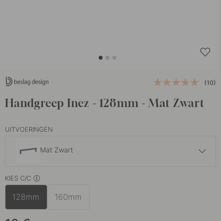
(10)
Handgreep Inez - 128mm - Mat Zwart
UITVOERINGEN
Mat Zwart
10 €
KIES C/C
Geborsteld Messing
Op voorraad
128mm
160mm
10 €
Roestvrijstalen Afwerking
Op voorraad