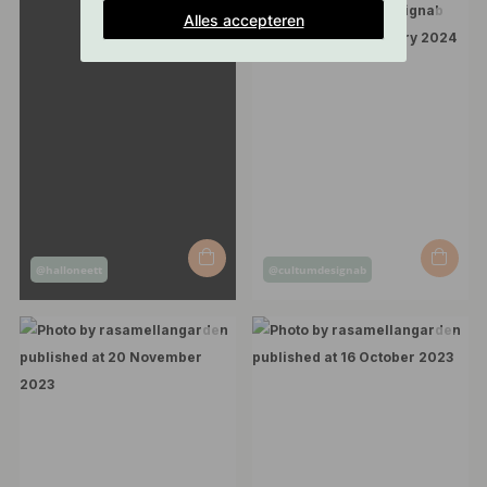
Alles accepteren
Post
Post
@halloneett
@cultumdesignab
published
published
by
by