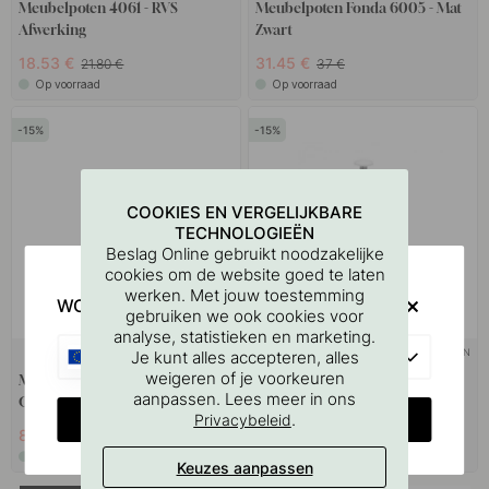
Meubelpoten 4061 - RVS
Meubelpoten Fonda 6005 - Mat
Afwerking
Zwart
18.53 €
31.45 €
21.80 €
37 €
Op voorraad
Op voorraad
15
15
COOKIES EN VERGELIJKBARE
TECHNOLOGIEËN
Beslag Online gebruikt noodzakelijke
cookies om de website goed te laten
werken. Met jouw toestemming
WOULD YOU RATHER VISIT?
gebruiken we ook cookies voor
analyse, statistieken en marketing.
+ MATEN
+ MATEN
EU
Je kunt alles accepteren, alles
weigeren of je voorkeuren
Meubelpoten 201 - 25X25 -
Steunpoot 180 - Chroom (1-
aanpassen. Lees meer in ons
Chroom
Pack)
CHANGE COUNTRY
.
Privacybeleid
8.84 €
5.61 €
10.40 €
6.60 €
Op voorraad
Op voorraad
Keuzes aanpassen