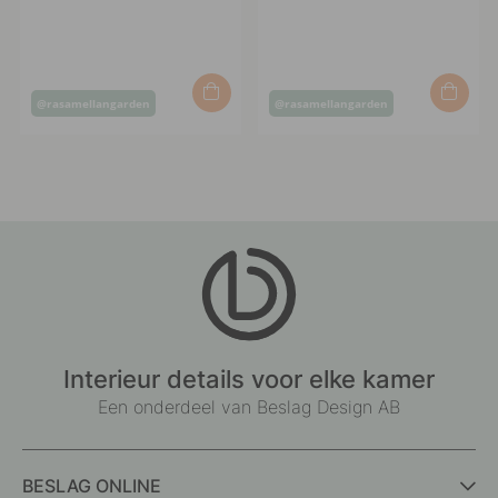
Post
Post
@rasamellangarden
@rasamellangarden
published
published
by
by
Interieur details voor elke kamer
Een onderdeel van Beslag Design AB
BESLAG ONLINE