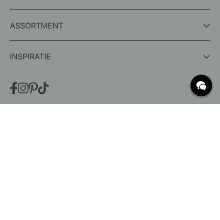
ASSORTMENT
INSPIRATIE
VEELGESTELDE VRAGEN
Levering
Wat zijn c/c-maten?
Voorwaarden voor gratis verzending
Retouren & Klachten
Bestaande bestelling wijzigen
Annuleer je bestelling