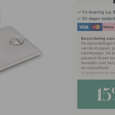
Fri levering v.a.
60 dagen bedenk
Beoordeling sam
De beoordelingen be
van de knoppen, pe
nachtkastjes. De k
passend bij een bre
tevreden over het 
en robuustheid.
AI-gegenereerde sam
1