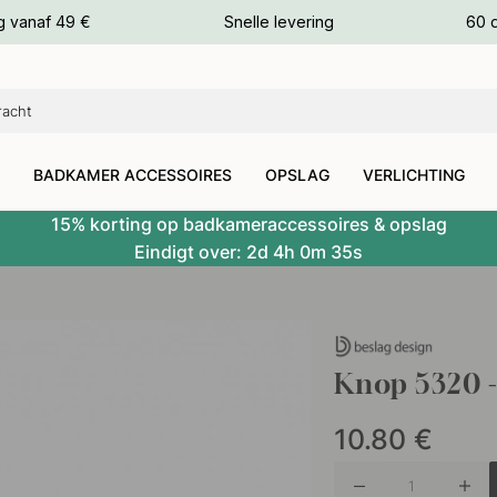
g vanaf 49 €
Snelle levering
60 
euren
euren
BADKAMER ACCESSOIRES
OPSLAG
VERLICHTING
15% korting op badkameraccessoires & opslag
Eindigt over:
2d
4h
0m
33s
Knop 5320 -
10.80
€