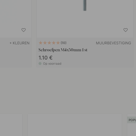
+ KLEUREN
MUURBEVESTIGING
10
Schroefpen M4x50mm 1 st
1.10 €
Op voorraad
POP