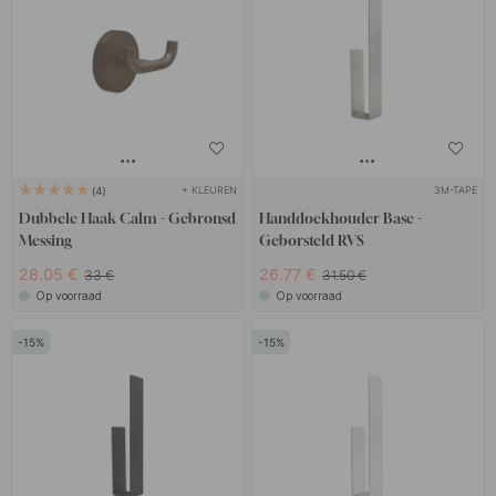
+ KLEUREN
3M-TAPE
4
Dubbele Haak Calm - Gebronsd
Handdoekhouder Base -
Messing
Geborsteld RVS
28.05 €
26.77 €
33 €
31.50 €
Op voorraad
Op voorraad
15
15