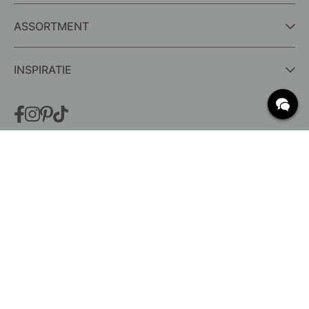
ASSORTMENT
INSPIRATIE
VEELGESTELDE VRAGEN
Levering
Wat zijn c/c-maten?
Voorwaarden voor gratis verzending
Retouren & Klachten
Bestaande bestelling wijzigen
Annuleer je bestelling