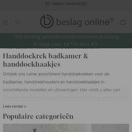
(16179)
0
.
.
.
.
15% korting op badkameraccessoires & opslag
Eindigt over:
2d
11h
42m
30s
Thuis
Badkamer Accessoires
Handdoekrek badkamer
Handdoekrek badkamer &
handdoekhaakjes
Ontdek ons ruime assortiment handdoekrekken voor de
badkamer, handdoekhouders en handdoekhaakjes in
verschillende modellen en uitvoeringen. Hier vindt u alles van
klassieke handdoekstangen tot praktische haken en eenvoudig te
monteren zelfklevende modellen. Om de badkamer netjes,
Lees verder
overzichtelijk en gemakkelijk in gebruik te houden, bieden onze
Populaire categorieën
badkamer accessoires
, zoals handdoekstangen en
badkamerhaken, een praktische oplossing. Met een handdoekrek