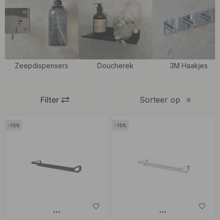
in de badkamer hangt u handdoeken en badlakens op een nette
en handige manier op, terwijl ze beter kunnen drogen.
We bieden meerdere vormen, maten en uitvoeringen, zodat u de
handdoekhouder eenvoudig kunt afstemmen op de rest van de
Zeepdispensers
Doucherek
3M Haakjes
badkamerinrichting. Kies voor een handdoekstang wanneer u een
meer klassieke oplossing wilt, voor handdoekhaakjes wanneer u
ruimte wilt besparen of voor een zelfklevende variant wanneer u
Filter
Sorteer op
liever niet in tegels boort. Zo wordt het eenvoudiger om een
badkamer te creëren die zowel functioneel als stijlvol aanvoelt.
15
15