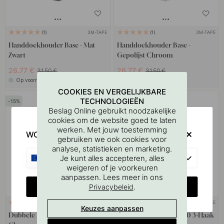
3M-TAPE
3M-TAPE
1
1
Handdoekhouder Base - Mat
Handdoekhouder Base -
Zwart
Gepolijst Chroom
26.77 €
26.77 €
31.50 €
31.50 €
Op voorraad
Op voorraad
COOKIES EN VERGELIJKBARE
TECHNOLOGIEËN
15
15
Beslag Online gebruikt noodzakelijke
cookies om de website goed te laten
werken. Met jouw toestemming
WOULD YOU RATHER VISIT?
gebruiken we ook cookies voor
analyse, statistieken en marketing.
EU
Je kunt alles accepteren, alles
weigeren of je voorkeuren
aanpassen. Lees meer in ons
CHANGE COUNTRY
.
Privacybeleid
+ KLEUREN
3M-TAPE
1
8
Keuzes aanpassen
Dubbele Haak Calm - Gepolijst
Handdoekhaak Base 210 3-Haak