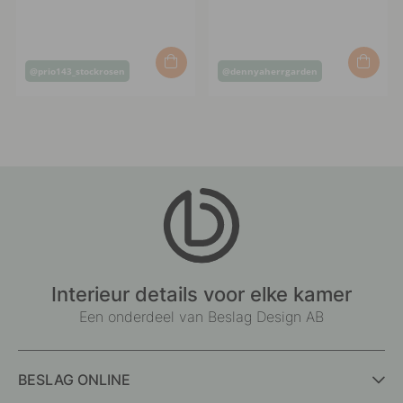
Post
Post
@prio143_stockrosen
@dennyaherrgarden
published
published
by
by
Interieur details voor elke kamer
Een onderdeel van Beslag Design AB
BESLAG ONLINE