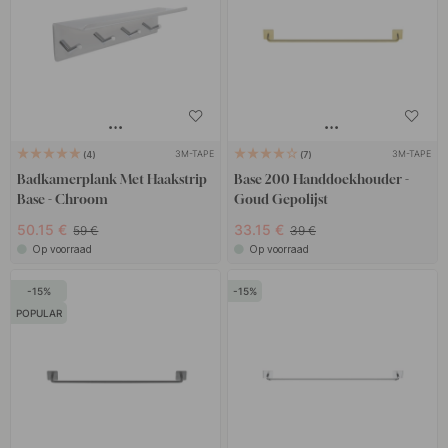
3M-TAPE
3M-TAPE
4
7
Badkamerplank Met Haakstrip
Base 200 Handdoekhouder -
Base - Chroom
Goud Gepolijst
50.15 €
33.15 €
59 €
39 €
Op voorraad
Op voorraad
15
15
POPULAR