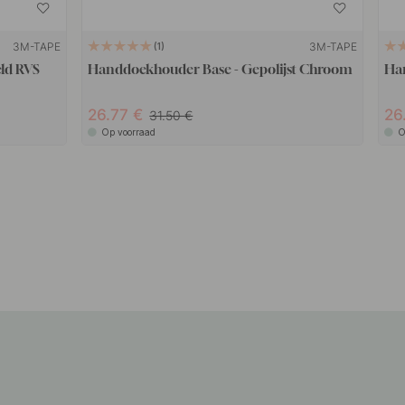
3M-TAPE
3M-TAPE
1
ld RVS
Handdoekhouder Base - Gepolijst Chroom
Ha
26.77
26
31.50
Op voorraad
O