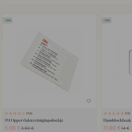
15
15
114
13
3M Oppervlaktereinigingsdoekje
Handdoekhaak B
3.06 €
11.90 €
3.60 €
14 €