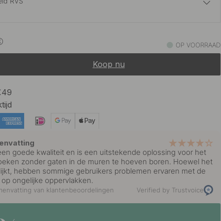
eld RVS
33.15 €
39 €
t Messing
OP VOORRAAD
Op voorraad
Koop nu
29.75 €
35 €
rt
Op voorraad
 €49
tijd
29.75 €
35 €
Op voorraad
envatting
een goede kwaliteit en is een uitstekende oplossing voor het
eken zonder gaten in de muren te hoeven boren. Hoewel het
 lijkt, hebben sommige gebruikers problemen ervaren met de
l op ongelijke oppervlakken.
envatting van klantenbeoordelingen
Verified by Trustvoice