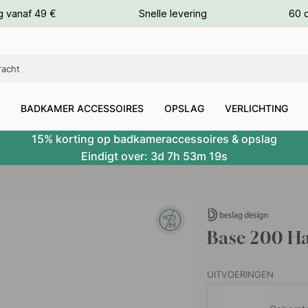
g vanaf 49 €
Snelle levering
60 
euren
euren
BADKAMER ACCESSOIRES
OPSLAG
VERLICHTING
15% korting op badkameraccessoires & opslag
Eindigt over:
3d
7h
53m
18s
Base 200 H
UITVOERINGEN