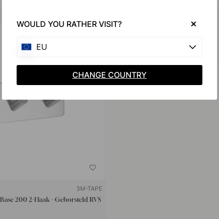
Koop samen met
WOULD YOU RATHER VISIT?
EU
CHANGE COUNTRY
3M-TAPE
ase 200 2-Haak - Geborsteld RVS