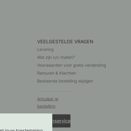
VEELGESTELDE VRAGEN
Levering
Wat zijn c/c-maten?
Voorwaarden voor gratis verzending
Retouren & Klachten
Bestaande bestelling wijzigen
Annuleer je
bestelling
Klantenservice
Met jouw toestemming