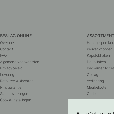
BESLAG ONLINE
ASSORTMEN
Over ons
Handgrepen Ke
Contact
Keukenknoppen
FAQ
Kapstokhaken
Algemene voorwaarden
Deurklinken
Privacybeleid
Badkamer Acces
Levering
Opslag
Retouren & klachten
Verlichting
Prijs garantie
Meubelpoten
Samenwerkingen
Outlet
Cookie-instellingen
Beslag Online gebru