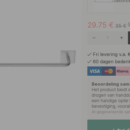
Geborst
29.75
€
Gepolijs
35
€
Mat Zwa
Fri levering v.a.
60 dagen bedenk
Chroom
Beoordeling sam
Het product biedt 
drogen van handdo
een handige optie
bevestiging, voora
AI-gegenereerde sam