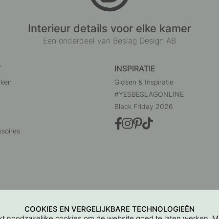
Interieur details voor elke kamer
Een onderdeel van Beslag Design AB
T
INSPIRATIE
uken
Gidsen & Inspiratie
#YESBESLAGONLINE
Black Friday 2026
soires
COOKIES EN VERGELIJKBARE TECHNOLOGIEËN
ikt noodzakelijke cookies om de website goed te laten werken. 