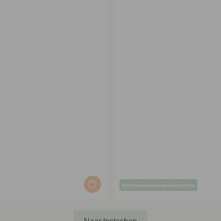
Bericht
@brittvandenbroekfotografie
erd
gepubliceerd
door