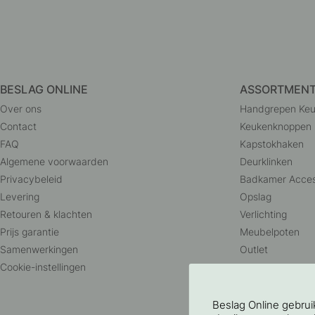
BESLAG ONLINE
ASSORTMEN
Over ons
Handgrepen Ke
Contact
Keukenknoppen
FAQ
Kapstokhaken
Algemene voorwaarden
Deurklinken
Privacybeleid
Badkamer Acces
Levering
Opslag
Retouren & klachten
Verlichting
Prijs garantie
Meubelpoten
Samenwerkingen
Outlet
Cookie-instellingen
Beslag Online gebru