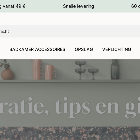
g vanaf 49 €
Snelle levering
60 
euren
euren
BADKAMER ACCESSOIRES
OPSLAG
VERLICHTING
ratie, tips en 