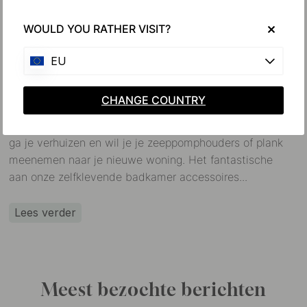
WOULD YOU RATHER VISIT?
EU
Zo verwijder je zelfklevende badkamer
accessoires van de muur
CHANGE COUNTRY
Soms loopt het niet helemaal zoals je had gedacht.
Misschien pasten de producten niet in je badkamer of
ga je verhuizen en wil je je zeeppomphouders of plank
meenemen naar je nieuwe woning. Het fantastische
aan onze zelfklevende badkamer accessoires...
Lees verder
Meest bezochte berichten