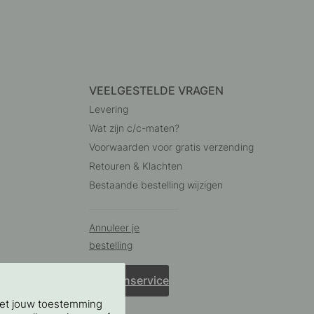
VEELGESTELDE VRAGEN
Levering
Wat zijn c/c-maten?
Voorwaarden voor gratis verzending
Retouren & Klachten
Bestaande bestelling wijzigen
Annuleer je
bestelling
Klantenservice
Met jouw toestemming