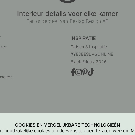
Interieur details voor elke kamer
Een onderdeel van Beslag Design AB
T
INSPIRATIE
uken
Gidsen & Inspiratie
#YESBESLAGONLINE
Black Friday 2026
soires
COOKIES EN VERGELIJKBARE TECHNOLOGIEËN
ikt noodzakelijke cookies om de website goed te laten werken. 