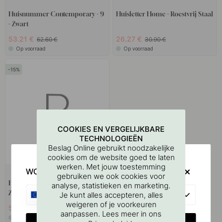
Huisnummer Contemporary - 9
Huisletter Home - Roestvrij Staal
- Zwart
53.21 €
26.27 €
62.60 €
30.90 €
Op voorraad
Op voorraad
15
COOKIES EN VERGELIJKBARE
TECHNOLOGIEËN
Beslag Online gebruikt noodzakelijke
cookies om de website goed te laten
werken. Met jouw toestemming
WOULD YOU RATHER VISIT?
gebruiken we ook cookies voor
Huisletter Contemporary - B -
analyse, statistieken en marketing.
Zwart
EU
Je kunt alles accepteren, alles
weigeren of je voorkeuren
53.21 €
62.60 €
aanpassen. Lees meer in ons
Op voorraad