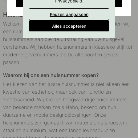
CHANGE COUNTRY
.
Privacybeleid
Huisnummer voor alle woningen
Keuzes aanpassen
Welkom in onze categorie huisnummers, hier bieden wij
Alles accepteren
een ruim assortiment stijlvolle en functionele
huisnummers aan die de uitstraling van uw huisgevel
versterken. Wij hebben huisnummers in klassieke stijl tot
moderne gevelnummers die bij alle soorten gevels
passen.
Waarom bij ons een huisnummer kopen?
Het kiezen van het juiste huisnummer is niet alleen een
kwestie van esthetiek, maar ook van functie en
zichtbaarheid. Wij bieden hoogwaardige huisnummers
van bekende merken zoals Habo, bekend om hun
duurzame en mooie designoplossingen. Onze
huisnummers zijn gemaakt van materialen als roestvrij
staal en aluminium, wat een lange levensduur en
weerstand tegen de elementen garandeert.