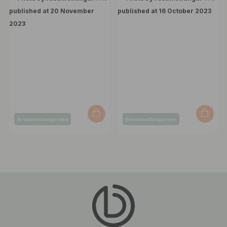
Post
Post
@rasamellangarden
@rasamellangarden
published
published
by
by