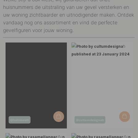
huisnummers de uitstraling van uw gevel versterken en
uw woning zichtbaarder en uitnodigender maken. Ontdek
vandaag nog ons assortiment en vind de perfecte
gevelfiguren voor jouw woning.
Post
Post
@halloneett
@cultumdesignab
published
published
by
by