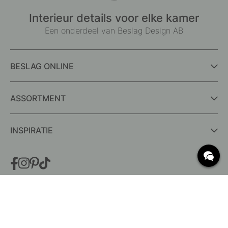
Interieur details voor elke kamer
Een onderdeel van Beslag Design AB
BESLAG ONLINE
ASSORTMENT
INSPIRATIE
VEELGESTELDE VRAGEN
Levering
Wat zijn c/c-maten?
Voorwaarden voor gratis verzending