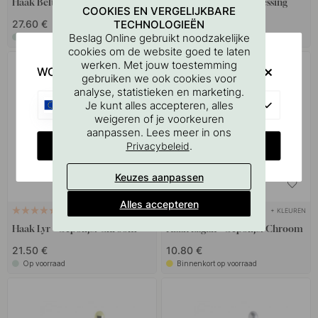
Haak Belt - Grijze
Haak Lyr - Gepolijst Messing
COOKIES EN VERGELIJKBARE
27.60 €
21.50 €
TECHNOLOGIEËN
Beslag Online gebruikt noodzakelijke
Op voorraad
Op voorraad
cookies om de website goed te laten
werken. Met jouw toestemming
WOULD YOU RATHER VISIT?
gebruiken we ook cookies voor
analyse, statistieken en marketing.
EU
Je kunt alles accepteren, alles
weigeren of je voorkeuren
aanpassen. Lees meer in ons
CHANGE COUNTRY
.
Privacybeleid
Keuzes aanpassen
Alles accepteren
+ KLEUREN
+ KLEUREN
3
14
Haak Lyr - Gepolijst Chroom
Haak Lagan - Gepolijst Chroom
21.50 €
10.80 €
Op voorraad
Binnenkort op voorraad