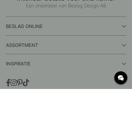
Een onderdeel van Beslag Design AB
BESLAG ONLINE
ASSORTMENT
INSPIRATIE
VEELGESTELDE VRAGEN
Levering
Wat zijn c/c-maten?
Voorwaarden voor gratis verzending
Retouren & Klachten