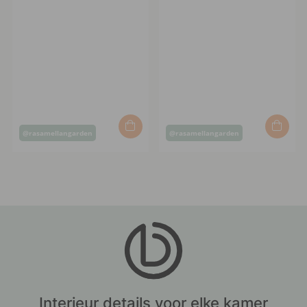
Post
Post
@rasamellangarden
@rasamellangarden
published
published
by
by
Interieur details voor elke kamer