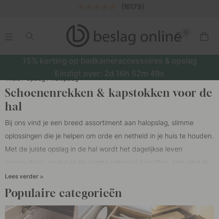
(16179)
0
.
.
.
.
15% korting op badkameraccessoires & opslag
Eindigt over:
2d
16h
52m
48s
Thuis
Opslag
Halopslag
Schoenenrekken & kapstokken voor de
hal
Bij ons vind je een breed assortiment aan halopslag, slimme
oplossingen die je helpen om orde en netheid in je huis te houden.
Met de juiste opslag in de hal wordt het dagelijkse leven
eenvoudiger, en kun je de ruimte optimaal benutten. Hier vind je
onder andere schoenenrekken, kapstokken en wandplanken die je
Lees verder
hal zowel praktisch als stijlvol maken. Ben je op zoek naar
Populaire categorieën
kastinrichting
om je kledingkast te organiseren? Dan vind je bij
ons alles wat je nodig hebt. Door dingen aan de muur te hangen,