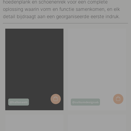
hoedenplank en schoenenrek voor een complete
oplossing waarin vorm en functie samenkomen, en elk
detail bijdraagt aan een georganiseerde eerste indruk.
Post
Post
@halloneett
@cultumdesignab
published
published
by
by