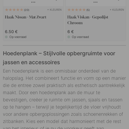
+ KLEUREN
+ KLEUREN
20
5
Haak Nissan - Mat Zwart
Haak Viskan - Gepolijst
Chroom
6.50 €
6 €
Op voorraad
Op voorraad
Hoedenplank – Stijlvolle opbergruimte voor
jassen en accessoires
Een hoedenplank is een onmisbaar onderdeel van de
halopslag. Het combineert functie en vorm op een manier
die de entree zowel praktisch als esthetisch aantrekkelijk
maakt. Door een hoedenplank aan de muur te
bevestigen, creëer je ruimte om jassen, sjaals en tassen
op te hangen – terwijl je tegelijkertijd de vloer vrijhoudt
voor andere opbergoplossingen zoals schoenenrekken of
zitbanken. Kies een model dat harmonieert met de rest
van het interieur, of je nu de voorkeur geeft aan