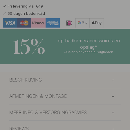
Fri levering v.a. €49
6.50 €
Mat Zwart
60 dagen bedenktijd
Op voorraad
15%
op badkameraccessoires en
opslag*
*Geldt niet voor nieuwigheden
BESCHRIJVING
AFMETINGEN & MONTAGE
MEER INFO & VERZORGINGSADVIES
REVIEWS