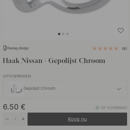
(6)
Haak Nissan - Gepolijst Chroom
UITVOERINGEN
Gepolijst Chroom
6.50 €
6.50
€
Geborsteld Chroom
OP VOORRAAD
Op voorraad
Koop nu
6.50 €
Gepolijst Messing
Op voorraad