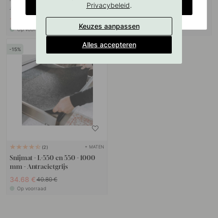
CHANGE COUNTRY
.
Privacybeleid
Amber & Wildflower 500ml
13.94 €
30.60 €
16.40 €
36 €
Keuzes aanpassen
Op voorraad
Op voorraad
Alles accepteren
15
+ MATEN
2
Snijmat - L-550 en 550 - 1000
mm - Antracietgrijs
34.68 €
40.80 €
Op voorraad