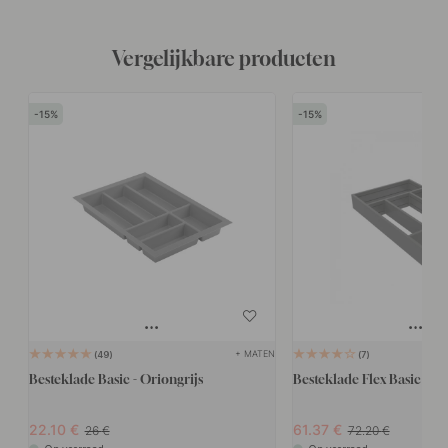
Vergelijkbare producten
15
15
+ MATEN
49
7
Besteklade Basic - Oriongrijs
Besteklade Flex Basic - D
22.10
61.37
26
72.20