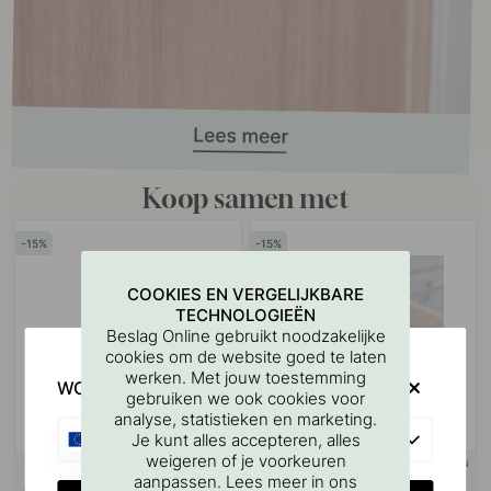
Koop samen met
15
15
COOKIES EN VERGELIJKBARE
TECHNOLOGIEËN
Beslag Online gebruikt noodzakelijke
cookies om de website goed te laten
werken. Met jouw toestemming
WOULD YOU RATHER VISIT?
gebruiken we ook cookies voor
analyse, statistieken en marketing.
EU
Je kunt alles accepteren, alles
weigeren of je voorkeuren
PAST BIJ BASE
+ MATEN
4
2
aanpassen. Lees meer in ons
Afwasmiddel Five Oceans -
Lademat - Hazelnoot