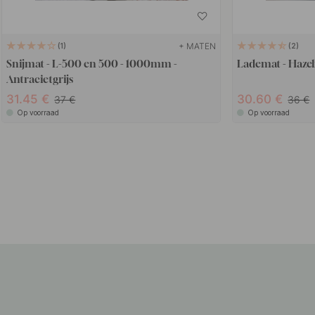
+ MATEN
1
2
Snijmat - L-500 en 500 - 1000mm -
Lademat - Haze
Antracietgrijs
31.45
30.60
37
36
Op voorraad
Op voorraad