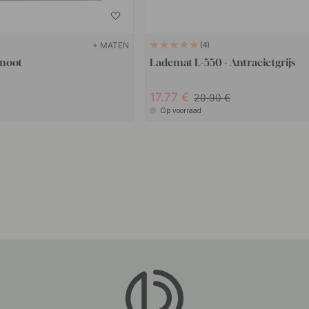
+ MATEN
4
lnoot
Lademat L-550 - Antracietgrijs
17.77
20.90
Op voorraad