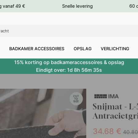
g vanaf 49 €
Snelle levering
60 
euren
euren
BADKAMER ACCESSOIRES
OPSLAG
VERLICHTING
15% korting op badkameraccessoires & opslag
Eindigt over:
1d
8h
56m
34s
Snijmat - L
Antracietgri
34.68
€
40.8