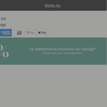
Koop nu
 €49
tijd
5%
op badkameraccessoires en opslag*
*Geldt niet voor nieuwigheden