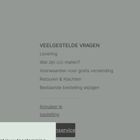
VEELGESTELDE VRAGEN
Levering
Wat zijn c/c-maten?
Voorwaarden voor gratis verzending
Retouren & Klachten
Bestaande bestelling wijzigen
Annuleer je
bestelling
Klantenservice