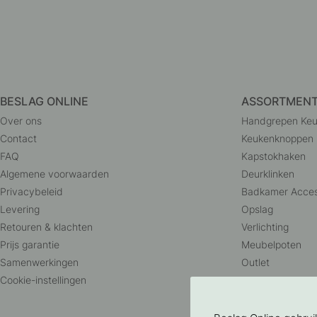
BESLAG ONLINE
ASSORTMEN
Over ons
Handgrepen Ke
Contact
Keukenknoppen
FAQ
Kapstokhaken
Algemene voorwaarden
Deurklinken
Privacybeleid
Badkamer Acces
Levering
Opslag
Retouren & klachten
Verlichting
Prijs garantie
Meubelpoten
Samenwerkingen
Outlet
Cookie-instellingen