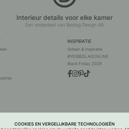
Interieur details voor elke kamer
Een onderdeel van Beslag Design AB
T
INSPIRATIE
uken
Gidsen & Inspiratie
#YESBESLAGONLINE
Black Friday 2026
soires
COOKIES EN VERGELIJKBARE TECHNOLOGIEËN