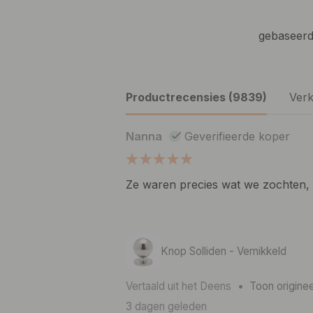
gebaseerd
Productrecensies (9839)
Verk
Nanna
Geverifieerde koper
Ze waren precies wat we zochten, e
Knop Solliden - Vernikkeld
Vertaald uit het Deens
•
Toon originee
3 dagen geleden