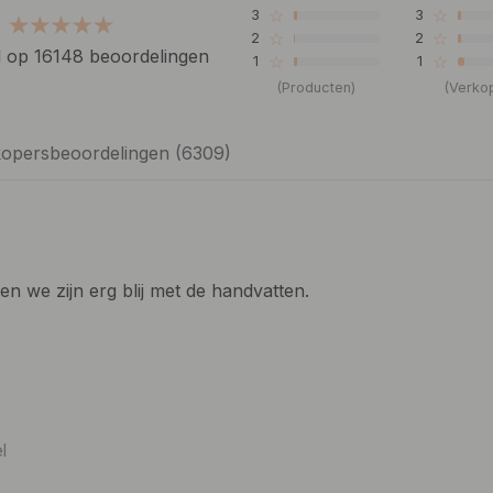
☆
☆
3
3
☆
☆
2
2
 op 16148 beoordelingen
☆
☆
1
1
(Producten)
(Verko
opersbeoordelingen (6309)
n we zijn erg blij met de handvatten.
l