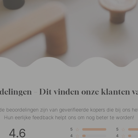
delingen – Dit vinden onze klanten v
de beoordelingen zijn van geverifieerde kopers die bij ons h
Hun eerlijke feedback helpt ons om nog beter te worden!
4.6
☆
☆
5
5
☆
☆
4
4