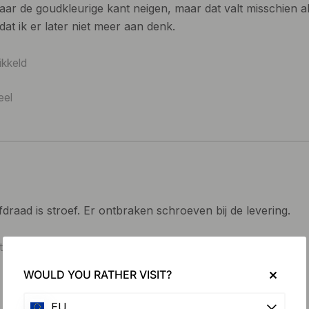
ar de goudkleurige kant neigen, maar dat valt misschien alle
dat ik er later niet meer aan denk.
ikkeld
eel
draad is stroef. Er ontbraken schroeven bij de levering.
tiek Brons
WOULD YOU RATHER VISIT?
EU