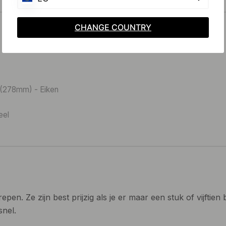
CHANGE COUNTRY
 (278mm) - Eiken
eel
. Ze zijn best prijzig als je er maar een stuk of vijftien b
snel.