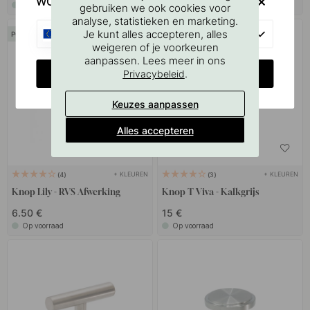
WOULD YOU RATHER VISIT?
Op voorraad
Op voorraad
gebruiken we ook cookies voor
analyse, statistieken en marketing.
EU
Je kunt alles accepteren, alles
POPULAR
weigeren of je voorkeuren
aanpassen. Lees meer in ons
CHANGE COUNTRY
.
Privacybeleid
Keuzes aanpassen
Alles accepteren
+ KLEUREN
+ KLEUREN
4
3
Knop Lily - RVS Afwerking
Knop T Viva - Kalkgrijs
6.50 €
15 €
Op voorraad
Op voorraad