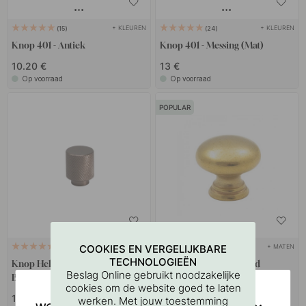
+ KLEUREN
+ KLEUREN
15
24
Knop 401 - Antiek
Knop 401 - Messing (Mat)
10.20 €
13 €
Op voorraad
Op voorraad
POPULAR
+ KLEUREN
+ MATEN
COOKIES EN VERGELIJKBARE
6
39
TECHNOLOGIEËN
Knop Helix - 20mm - Donker
Knop 411 - Onbehandeld
Beslag Online gebruikt noodzakelijke
Brons
Messing
cookies om de website goed te laten
14 €
4.80 €
werken. Met jouw toestemming