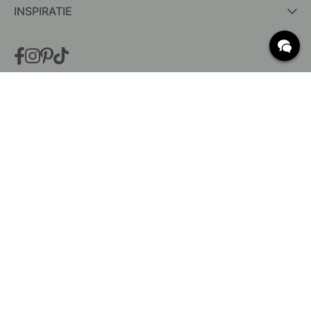
INSPIRATIE
VEELGESTELDE VRAGEN
Levering
Wat zijn c/c-maten?
Voorwaarden voor gratis verzending
Retouren & Klachten
Bestaande bestelling wijzigen
Annuleer je bestelling
Klantenservice
Beslag Online, Inre Kustvägen 32, 269 43 Båstad,