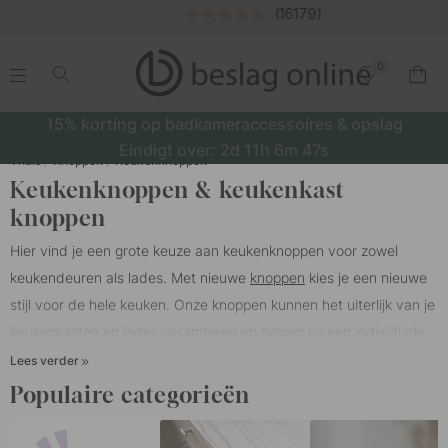
(16179)
0
.
.
.
.
15% korting op badkameraccessoires & opslag
Eindigt over:
2d
11h
6m
45s
Thuis
Knoppen
Keukenknoppen
Keukenknoppen & keukenkast
knoppen
Hier vind je een grote keuze aan keukenknoppen voor zowel
keukendeuren als lades. Met nieuwe
knoppen
kies je een nieuwe
stijl voor de hele keuken. Onze knoppen kunnen het uiterlijk van je
keukenkasten en lades veranderen en helpen bij een individuele
uitstraling van je keuken. Onze knoppen passen op alle soorten
Lees verder
keukens, zoals HTH keukens, Epoq keukens, Marbodal, Ballingslöv
Populaire categorieën
of IKEA.