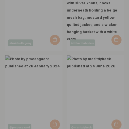
Post
Post
@michelle.jeng
@lillavillaboden
published
published
by
by
Post
Post
@pmoesgaard
@maritdybeck