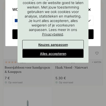
cookies om de website goed te laten
Koop samen met
werken. Met jouw toestemming
WOULD YOU RATHER VISIT?
gebruiken we ook cookies voor
POPULAR
analyse, statistieken en marketing.
EU
Je kunt alles accepteren, alles
weigeren of je voorkeuren
aanpassen. Lees meer in ons
CHANGE COUNTRY
.
Privacybeleid
Keuzes aanpassen
Alles accepteren
+ MATEN
127
17
Boorsjabloon voor handgrepen
Haak Mood - Matzwart
& Knoppen
7 €
5.30 €
Op voorraad
Op voorraad