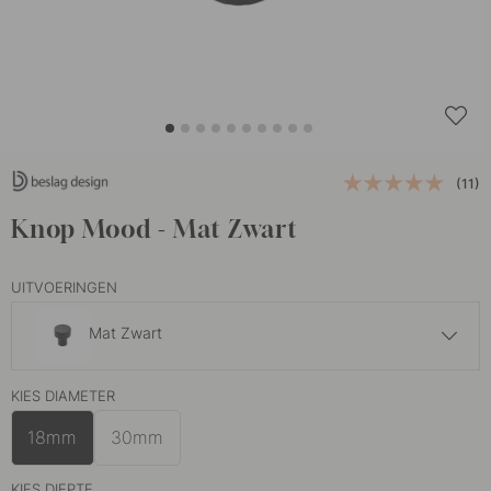
(11)
Knop Mood - Mat Zwart
UITVOERINGEN
Mat Zwart
10 €
KIES DIAMETER
Geborsteld Messing
Op voorraad
18mm
30mm
11 €
Gepolijst Messing
Op voorraad
KIES DIEPTE