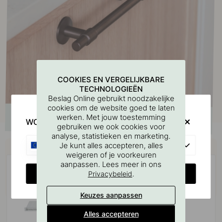
COOKIES EN VERGELIJKBARE
TECHNOLOGIEËN
Beslag Online gebruikt noodzakelijke
cookies om de website goed te laten
werken. Met jouw toestemming
WOULD YOU RATHER VISIT?
gebruiken we ook cookies voor
analyse, statistieken en marketing.
Koop samen met
EU
Je kunt alles accepteren, alles
weigeren of je voorkeuren
aanpassen. Lees meer in ons
CHANGE COUNTRY
.
Privacybeleid
Keuzes aanpassen
Alles accepteren