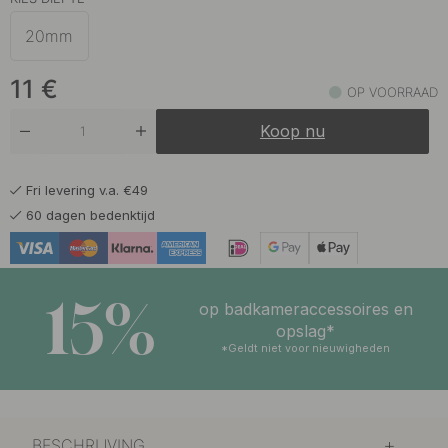
20mm
11
€
OP VOORRAAD
Koop nu
Fri levering v.a. €49
60 dagen bedenktijd
15%
op badkameraccessoires en
opslag*
*Geldt niet voor nieuwigheden
BESCHRIJVING