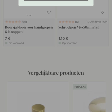
MUURBEVESTIGING
127
10
Boorsjabloon voor handgrepen
Schroefpen M4x50mm 1 st
& Knoppen
7 €
1.10 €
Op voorraad
Op voorraad
Vergelijkbare producten
POPULAR