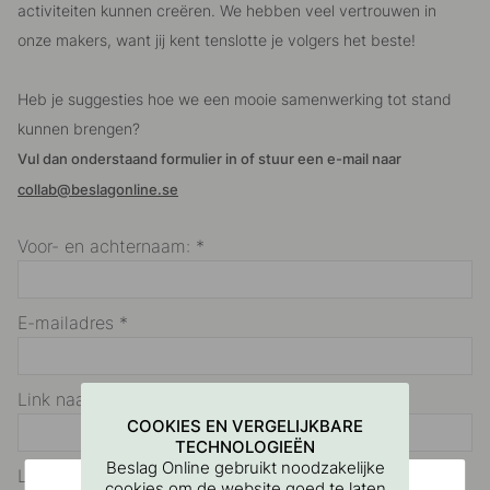
activiteiten kunnen creëren. We hebben veel vertrouwen in
onze makers, want jij kent tenslotte je volgers het beste!
Heb je suggesties hoe we een mooie samenwerking tot stand
kunnen brengen?
Vul dan onderstaand formulier in of stuur een e-mail naar
collab@beslagonline.se
Voor- en achternaam: *
E-mailadres *
Link naar Instagram *
COOKIES EN VERGELIJKBARE
TECHNOLOGIEËN
Beslag Online gebruikt noodzakelijke
Link naar TikTok *
cookies om de website goed te laten