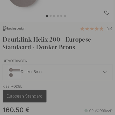
(15)
Deurklink Helix 200 - Europese
Standaard - Donker Brons
UITVOERINGEN
Donker Brons
136.50 €
KIES MODEL
Antiek Brons
Op voorraad
European Standard
136.50 €
Messing
Op voorraad
160.50
€
OP VOORRAAD