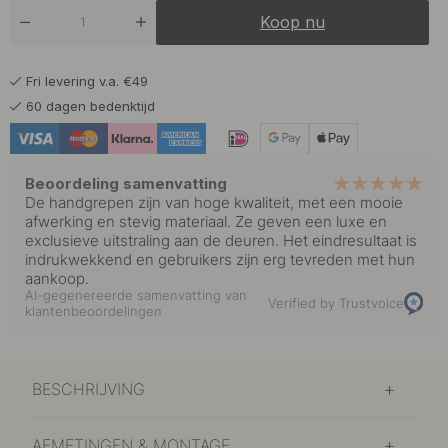
136.50 €
Roestvrijstalen Afwerking
Koop nu
Op voorraad
136.50 €
Zwart
Fri levering v.a. €49
Op voorraad
60 dagen bedenktijd
Beoordeling samenvatting
De handgrepen zijn van hoge kwaliteit, met een mooie
afwerking en stevig materiaal. Ze geven een luxe en
exclusieve uitstraling aan de deuren. Het eindresultaat is
indrukwekkend en gebruikers zijn erg tevreden met hun
aankoop.
AI-gegenereerde samenvatting van
Verified by Trustvoice
klantenbeoordelingen
BESCHRIJVING
AFMETINGEN & MONTAGE