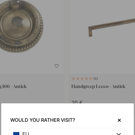
5
 106 - Antiek
Handgreep Lecco - Antiek
20 €
Op voorraad
WOULD YOU RATHER VISIT?
EU