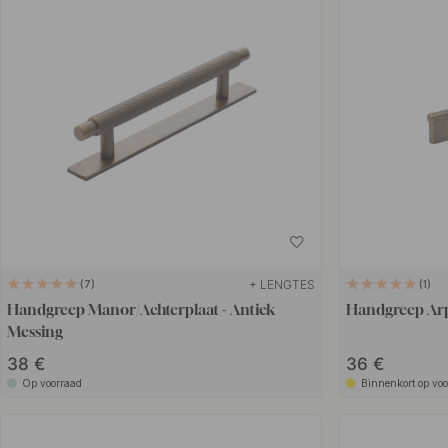
+ LENGTES
7
1
Handgreep Manor/Achterplaat - Antiek
Handgreep Arp
Messing
38 €
36 €
Op voorraad
Binnenkort op vo