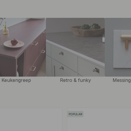
 handgrepen met dienblad.
eke stijl
, om zowel een
Keukengreep
Retro & funky
Messing
POPULAR