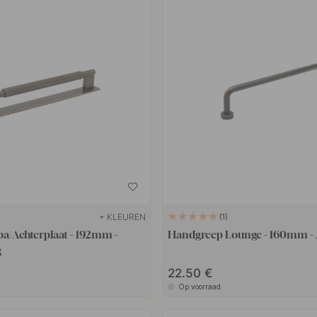
+ KLEUREN
1
a/Achterplaat - 192mm -
Handgreep Lounge - 160mm - 
g
22.50 €
Op voorraad