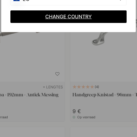
CHANGE COUNTRY
+ LENGTES
4
a - 192mm - Antiek Messing
Handgreep Knistad - 96mm - 
9 €
orraad
Op voorraad