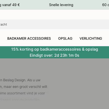
g vanaf 49 €
Snelle levering
60 
euren
euren
BADKAMER ACCESSOIRES
OPSLAG
VERLICHTING
15% korting op badkameraccessoires & opslag
Eindigt over:
2d
23h
0m
59s
an Beslag Design. Als u uw
, maar een groot verschil wilt
ruime assortiment vind je voor
dgreep voor de landelijke
ze handgrepen zijn