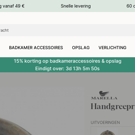
g vanaf 49 €
Snelle levering
60 
euren
euren
BADKAMER ACCESSOIRES
OPSLAG
VERLICHTING
15% korting op badkameraccessoires & opslag
Eindigt over:
3d
13h
5m
49s
Handgreepri
UITVOERINGEN