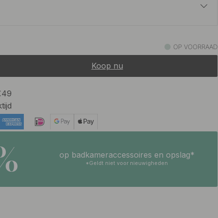
5.10 €
OP VOORRAAD
Op voorraad
Koop nu
 €49
tijd
5%
op badkameraccessoires en opslag*
*Geldt niet voor nieuwigheden