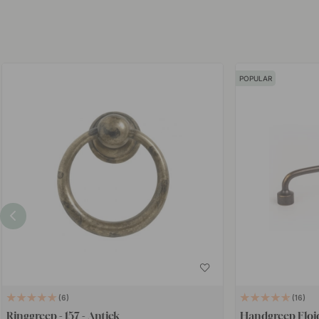
POPULAR
6
16
Ringgreep - 157 - Antiek
Handgreep Floid