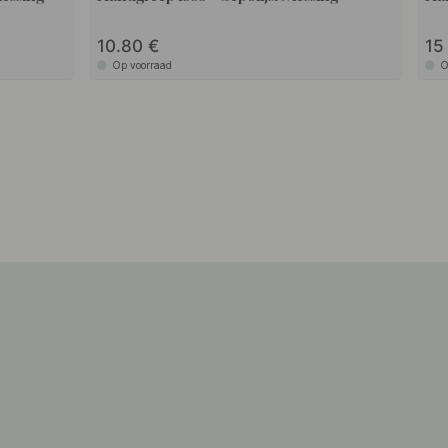
10.80
1
Op voorraad
O