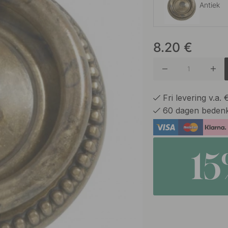
Antiek
8.20
€
Antiek
Fri levering v.a.
60 dagen bedenk
1