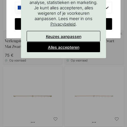
analyse, statistieken en marketing.
EU
Je kunt alles accepteren, alles
weigeren of je voorkeuren
aanpassen. Lees meer in ons
CHANGE COUNTRY
.
Privacybeleid
+ KLEUREN
MASSIEF MESSING
3
Keuzes aanpassen
Verlengstuk Aveny - 600mm -
Haak Aveny - 5-p - Mat Zwart
Mat Zwart
Alles accepteren
75 €
32 €
Op voorraad
Op voorraad