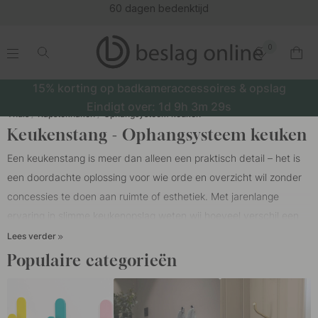
bedenktijd
0
.
.
.
.
15% korting op badkameraccessoires & opslag
Eindigt over:
1d
9h
3m
28s
Thuis
Kapstokhaken
Ophangsysteem keuken
Keukenstang - Ophangsysteem keuken
Een keukenstang is meer dan alleen een praktisch detail – het is
een doordachte oplossing voor wie orde en overzicht wil zonder
concessies te doen aan ruimte of esthetiek. Met jarenlange
ervaring in slimme keukenopslag weten wij hoeveel verschil een
goed geplaatste keukenstang kan maken. Of je nu kiest voor een
Lees verder
klassieke stang van
messing
voor een warme en elegante
Populaire categorieën
uitstraling, of een
houten
exemplaar dat perfect past in een
Scandinavische keuken – je creëert zowel functionaliteit als
karakter.