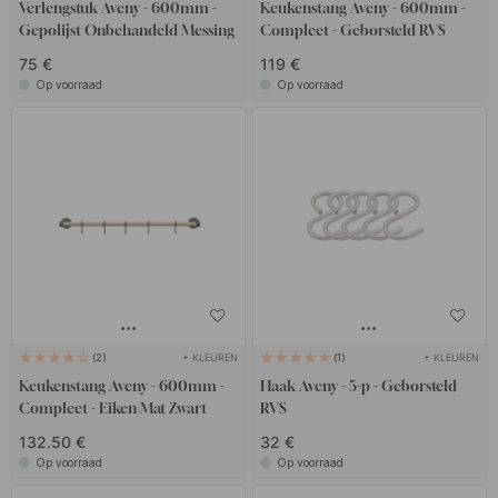
het ooit zonder hebt gedaan.
Verlengstuk Aveny - 600mm -
Keukenstang Aveny - 600mm -
Gepolijst Onbehandeld Messing
Compleet - Geborsteld RVS
75 €
119 €
Op voorraad
Op voorraad
+ KLEUREN
+ KLEUREN
2
1
Keukenstang Aveny - 600mm -
Haak Aveny - 5-p - Geborsteld
Compleet - Eiken/Mat Zwart
RVS
132.50 €
32 €
Op voorraad
Op voorraad