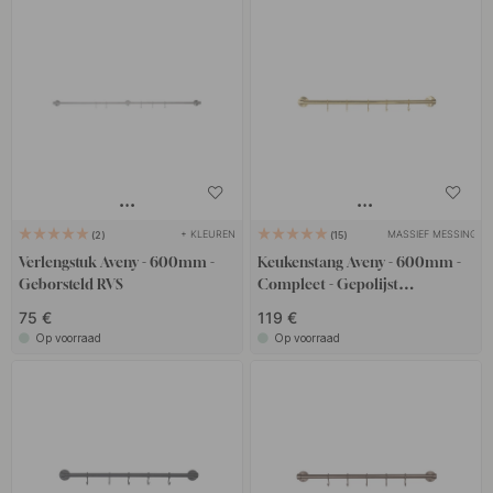
+ KLEUREN
MASSIEF MESSING
2
15
Verlengstuk Aveny - 600mm -
Keukenstang Aveny - 600mm -
Geborsteld RVS
Compleet - Gepolijst
Onbehandeld Messing
75 €
119 €
Op voorraad
Op voorraad