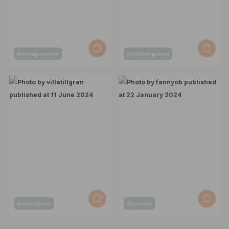
Post
Post
@matogmarmor
@villaljungslund
published
published
by
by
Post
Post
@villatillgren
@fannyob
published
published
by
by