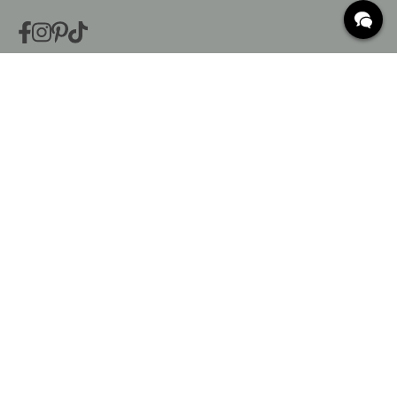
VEELGESTELDE VRAGEN
Levering
Wat zijn c/c-maten?
Voorwaarden voor gratis verzending
Retouren & Klachten
Bestaande bestelling wijzigen
Annuleer je bestelling
Klantenservice
Beslag Online, Inre Kustvägen 32, 269 43 Båstad,
Sweden
© 2015 - 2026 Copyright BeslagOnline i Båstad AB