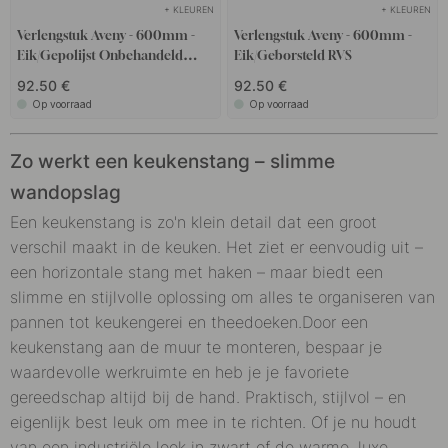
+ KLEUREN
+ KLEUREN
Verlengstuk Aveny - 600mm -
Verlengstuk Aveny - 600mm -
Eik/Gepolijst Onbehandeld
Eik/Geborsteld RVS
Messing
92.50 €
92.50 €
Op voorraad
Op voorraad
Zo werkt een keukenstang – slimme
wandopslag
Een keukenstang is zo'n klein detail dat een groot
verschil maakt in de keuken. Het ziet er eenvoudig uit –
een horizontale stang met haken – maar biedt een
slimme en stijlvolle oplossing om alles te organiseren van
pannen tot keukengerei en theedoeken.
Door een
keukenstang aan de muur te monteren, bespaar je
waardevolle werkruimte en heb je je favoriete
gereedschap altijd bij de hand. Praktisch, stijlvol – en
eigenlijk best leuk om mee in te richten. Of je nu houdt
van een industriële look in zwart of de warme, luxe