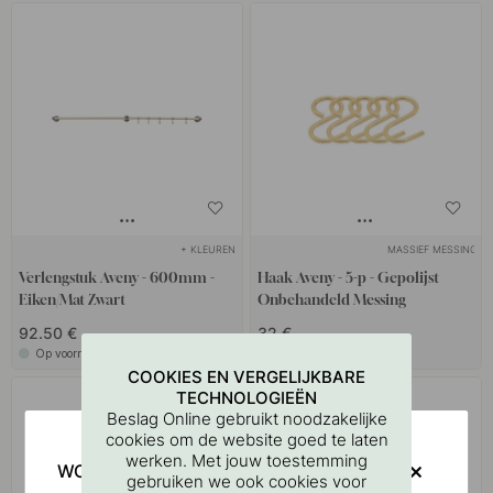
+ KLEUREN
MASSIEF MESSING
Verlengstuk Aveny - 600mm -
Haak Aveny - 5-p - Gepolijst
Eiken/Mat Zwart
Onbehandeld Messing
92.50 €
32 €
Op voorraad
Op voorraad
COOKIES EN VERGELIJKBARE
TECHNOLOGIEËN
Beslag Online gebruikt noodzakelijke
cookies om de website goed te laten
werken. Met jouw toestemming
WOULD YOU RATHER VISIT?
gebruiken we ook cookies voor