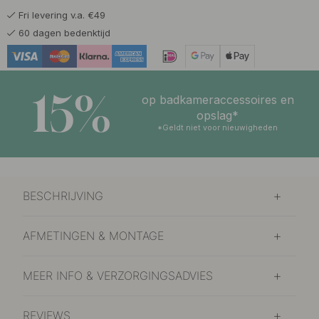
Fri levering v.a. €49
32 €
Mat Zwart
60 dagen bedenktijd
Op voorraad
15%
op badkameraccessoires en
opslag*
*Geldt niet voor nieuwigheden
BESCHRIJVING
AFMETINGEN & MONTAGE
MEER INFO & VERZORGINGSADVIES
REVIEWS