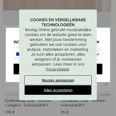
COOKIES EN VERGELIJKBARE
TECHNOLOGIEËN
Beslag Online gebruikt noodzakelijke
Koop samen met
cookies om de website goed te laten
werken. Met jouw toestemming
WOULD YOU RATHER VISIT?
gebruiken we ook cookies voor
analyse, statistieken en marketing.
EU
Je kunt alles accepteren, alles
weigeren of je voorkeuren
aanpassen. Lees meer in ons
CHANGE COUNTRY
.
Privacybeleid
Keuzes aanpassen
Alles accepteren
+ KLEUREN
+ KLEUREN
8
2
Keukenstang Aveny - 600mm -
Verlengstuk Aveny - 600mm -
Compleet - Geborsteld RVS
Geborsteld RVS
119 €
75 €