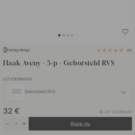
(1)
Haak Aveny - 5-p - Geborsteld RVS
UITVOERINGEN
Geborsteld RVS
35 €
32
€
Gebronsd Messing
OP VOORRAAD
Op voorraad
Koop nu
32 €
Gepolijst Onbehandeld Messing
Op voorraad