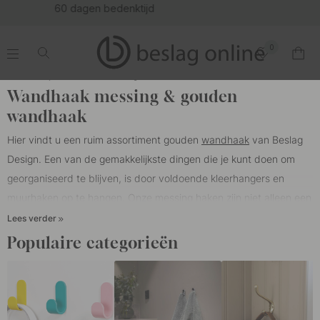
(16148)
0
.
.
.
.
Thuis
Kapstokhaken
Messing
Wandhaak messing & gouden
wandhaak
Hier vindt u een ruim assortiment gouden
wandhaak
van Beslag
Design. Een van de gemakkelijkste dingen die je kunt doen om
georganiseerd te blijven, is door voldoende kleerhangers en
muurhaken op te hangen. Onze messing haken zijn niet alleen een
praktische oplossing maar ook een stijlvol detail in de kamer. Onze
Lees verder
haken zijn verkrijgbaar in zowel gepolijst messing als geborsteld
Populaire categorieën
messing en in verschillende uitvoeringen, enkele en dubbele
haken. Gepolijst messing is een glanzende messing afwerking die
na verloop van tijd niet veroudert of patina omdat het gelakt is en
niet in contact komt met lucht of andere elementen.