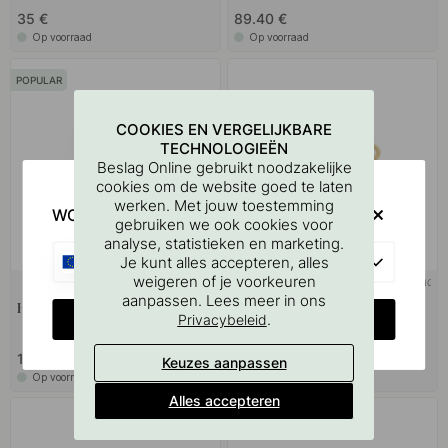
35 €
89.40 €
Op voorraad
Op voorraad
POPULAR
COOKIES EN VERGELIJKBARE
TECHNOLOGIEËN
Beslag Online gebruikt noodzakelijke
cookies om de website goed te laten
werken. Met jouw toestemming
WOULD YOU RATHER VISIT?
gebruiken we ook cookies voor
analyse, statistieken en marketing.
EU
Je kunt alles accepteren, alles
weigeren of je voorkeuren
MASSIEF MESSING
MASSIEF MESSING
aanpassen. Lees meer in ons
Haak Graf - Geborsteld Messing
Haak Aveny - 5-p - Gepolijst
CHANGE COUNTRY
.
Privacybeleid
Onbehandeld Messing
19 €
32 €
Keuzes aanpassen
Op voorraad
Op voorraad
Alles accepteren