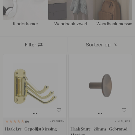
Onbehandeld messing, deze afwerking is een gepolijst helder
messing dat zowel ouder wordt als patina omdat het niet gelakt
is. Gloednieuw, het is moeilijk om het verschil te zien in vergelijking
Kinderkamer
Wandhaak zwart
Wandhaak messin
met de gelakte, maar als je goed kijkt, zie je een olieachtig
oppervlak op de gelakte die glinstert in blauw.
Filter
Sorteer op
Combineer onze messing haken gerust met onze moderne en
klassieke
handgrepen
en
knoppen in messing
voor een spannende
uitstraling en een uniforme uitstraling in het interieur.
+ KLEUREN
+ KLEUREN
9
Haak Lyr - Gepolijst Messing
Haak Sture - 28mm - Gebronsd