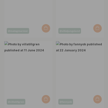
Post
Post
@matogmarmor
@villaljungslund
published
published
by
by
Post
Post
@villatillgren
@fannyob
published
published