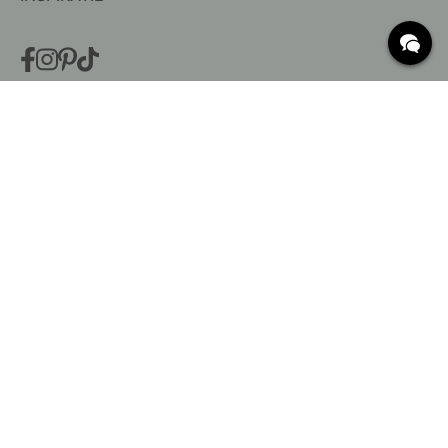
VEELGESTELDE VRAGEN
Levering
Wat zijn c/c-maten?
Voorwaarden voor gratis verzending
Retouren & Klachten
Bestaande bestelling wijzigen
Annuleer je bestelling
Klantenservice
Beslag Online, Inre Kustvägen 32, 269 43 Båstad,
Sweden