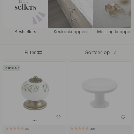
spannende indruk en een uniforme uitstraling.
Bestsellers
Keukenknoppen
Messing knoppen
Filter
Sorteer op
POPULAR
86
10