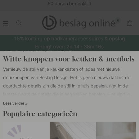
60 dagen bedenktijd
0
.
.
.
.
15% korting op badkameraccessoires & opslag
Eindigt over:
2d
14h
38m
16s
Thuis
Knoppen
Kleur/Materiaal
Wit
Witte knoppen voor keuken & meubels
Vernieuw de stijl van je keukenkasten of lades met nieuwe
deurknoppen van Beslag Design. Het is geen nieuws dat het de
doordachte details zijn die de stijl in je huis bepalen, niet in de
laatste plaats de details die in een keuken bepalen. Hier vind je
stijlvolle knoppen in verschillende uitvoeringen zoals glas, marmer,
Lees verder
wit en in mat wit design.
Knoppen
zijn een belangrijk detail voor
Populaire categorieën
het interieur van het huis, maar hebben ook een belangrijke
functie waardoor lades en kasten gemakkelijk te openen zijn.
Combineer onze knoppen met grepen in andere kleuren voor een