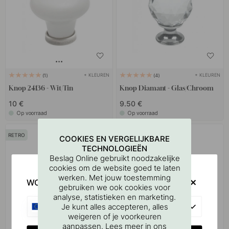
+ KLEUREN
+ KLEUREN
1
4
Knop 24136 - Wit/Tin
Knop Diamant - Glas/Chroom
10 €
9.50 €
Op voorraad
Op voorraad
RETRO
COOKIES EN VERGELIJKBARE
TECHNOLOGIEËN
Beslag Online gebruikt noodzakelijke
cookies om de website goed te laten
werken. Met jouw toestemming
WOULD YOU RATHER VISIT?
gebruiken we ook cookies voor
analyse, statistieken en marketing.
EU
Je kunt alles accepteren, alles
weigeren of je voorkeuren
aanpassen. Lees meer in ons