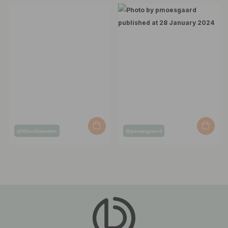
by
by
Post
Post
@lillavillaboden
@pmoesgaard
published
published
by
by