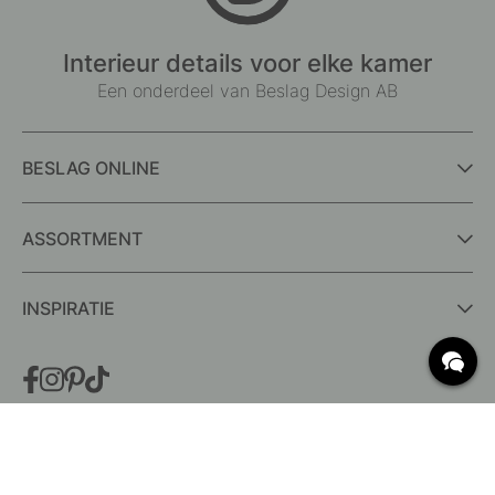
Interieur details voor elke kamer
Een onderdeel van Beslag Design AB
BESLAG ONLINE
ASSORTMENT
INSPIRATIE
VEELGESTELDE VRAGEN
Levering
Wat zijn c/c-maten?