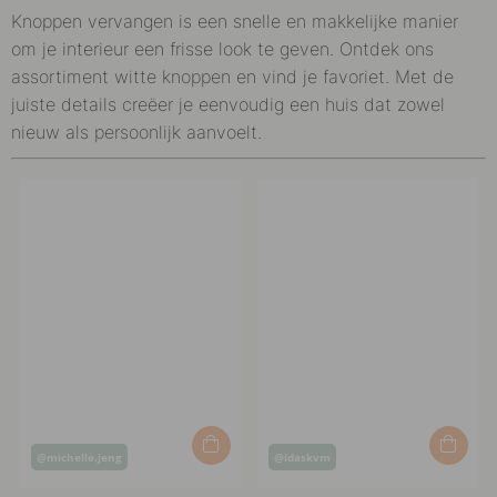
Knoppen vervangen is een snelle en makkelijke manier
om je interieur een frisse look te geven. Ontdek ons
assortiment witte knoppen en vind je favoriet. Met de
juiste details creëer je eenvoudig een huis dat zowel
nieuw als persoonlijk aanvoelt.
Post
Post
@michelle.jeng
@idaskvm
published
published