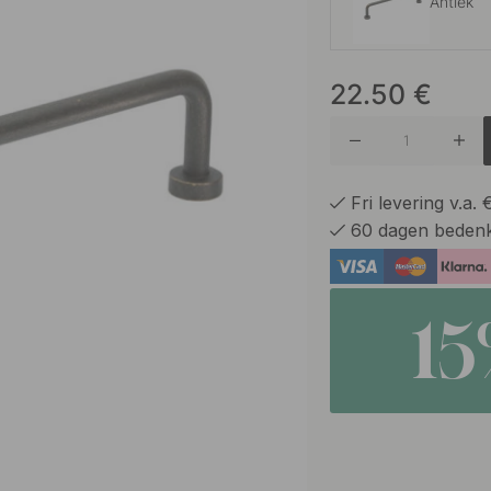
Antiek
22.50
€
Chroom
Chroom/
Fri levering v.a.
60 dagen bedenk
Geborst
1
Geborst
Gepolijs