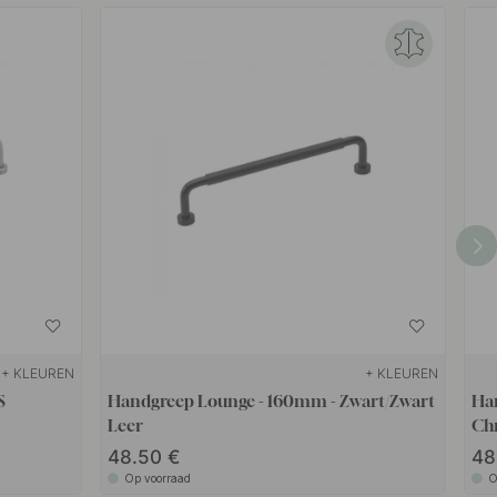
+ KLEUREN
+ KLEUREN
S
Handgreep Lounge - 160mm - Zwart/Zwart
Ha
Leer
Ch
48.50
48
Op voorraad
O