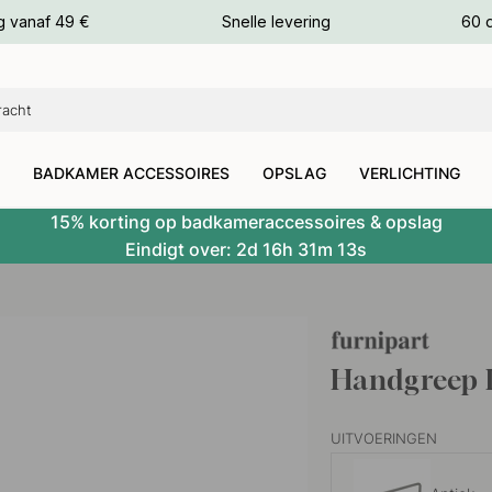
g vanaf 49 €
Snelle levering
60 
euren
euren
BADKAMER ACCESSOIRES
OPSLAG
VERLICHTING
15% korting op badkameraccessoires & opslag
Eindigt over:
2d
16h
31m
12s
Handgreep 
UITVOERINGEN