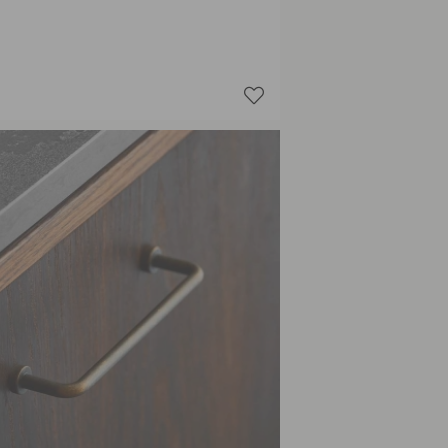
Gunmeta
Roestvri
RVS/Zwa
Zwart
Zwart/Z