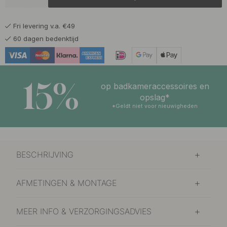
18 €
Chroom
Op voorraad
Fri levering v.a. €49
48.50 €
Chroom/Zwart Leer
60 dagen bedenktijd
Op voorraad
29.50 €
Geborsteld Messing
Op voorraad
15%
op badkameraccessoires en
32 €
opslag*
Gepolijst Messing
Op voorraad
*Geldt niet voor nieuwigheden
18 €
Roestvrijstalen Afwerking
Op voorraad
BESCHRIJVING
21.50 €
Zwart
Op voorraad
AFMETINGEN & MONTAGE
48.50 €
Zwart/Zwart Leer
Op voorraad
MEER INFO & VERZORGINGSADVIES