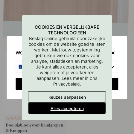
COOKIES EN VERGELIJKBARE
TECHNOLOGIEËN
Beslag Online gebruikt noodzakelijke
cookies om de website goed te laten
Koop samen met
werken. Met jouw toestemming
WOULD YOU RATHER VISIT?
gebruiken we ook cookies voor
analyse, statistieken en marketing.
EU
Je kunt alles accepteren, alles
weigeren of je voorkeuren
aanpassen. Lees meer in ons
CHANGE COUNTRY
.
Privacybeleid
Keuzes aanpassen
Alles accepteren
127
Boorsjabloon voor handgrepen
& Knoppen