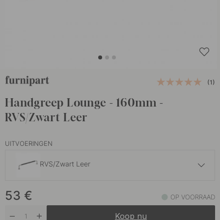
(1)
Handgreep Lounge - 160mm -
RVS/Zwart Leer
UITVOERINGEN
RVS/Zwart Leer
22.50 €
53
€
Antiek
OP VOORRAAD
Op voorraad
Koop nu