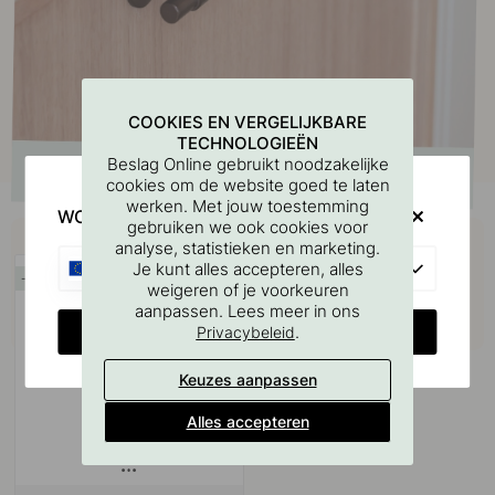
COOKIES EN VERGELIJKBARE
TECHNOLOGIEËN
Beslag Online gebruikt noodzakelijke
cookies om de website goed te laten
werken. Met jouw toestemming
WOULD YOU RATHER VISIT?
gebruiken we ook cookies voor
Koop samen met
analyse, statistieken en marketing.
EU
Je kunt alles accepteren, alles
15
weigeren of je voorkeuren
aanpassen. Lees meer in ons
CHANGE COUNTRY
.
Privacybeleid
Keuzes aanpassen
Alles accepteren