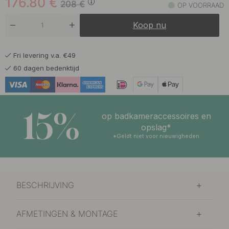
176.80
€
208
€
OP VOORRAAD
Koop nu
Fri levering v.a. €49
60 dagen bedenktijd
15%
op badkameraccessoires en
opslag*
*Geldt niet voor nieuwigheden
BESCHRIJVING
AFMETINGEN & MONTAGE