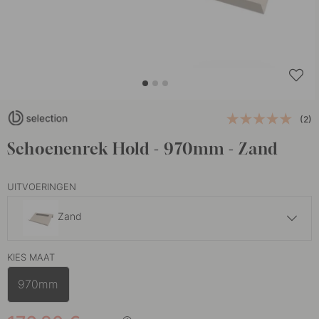
(2)
Schoenenrek Hold - 970mm - Zand
UITVOERINGEN
Zand
132.35 €
155.70 €
KIES MAAT
Wit
Op voorraad
970mm
176.80 €
208 €
Zwart
Op voorraad