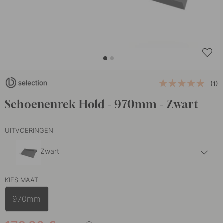
(1)
Schoenenrek Hold - 970mm - Zwart
UITVOERINGEN
Zwart
132.35 €
155.70 €
KIES MAAT
Wit
Op voorraad
970mm
176.80 €
208 €
Zand
Op voorraad