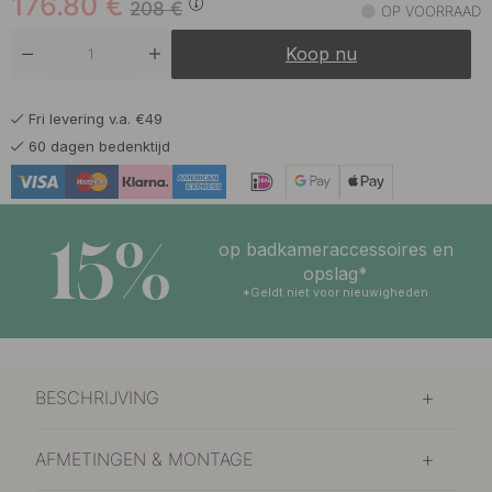
176.80
€
208
€
OP VOORRAAD
Koop nu
Fri levering v.a. €49
60 dagen bedenktijd
15%
op badkameraccessoires en
opslag*
*Geldt niet voor nieuwigheden
BESCHRIJVING
AFMETINGEN & MONTAGE