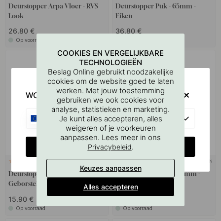
Deurstopper Arpa Vloer - RVS
Deurstopper Puk - 65mm -
Look
Eiken
26.80 €
36.80 €
Op voorraad
Op voorraad
COOKIES EN VERGELIJKBARE
TECHNOLOGIEËN
15
Beslag Online gebruikt noodzakelijke
cookies om de website goed te laten
werken. Met jouw toestemming
WOULD YOU RATHER VISIT?
gebruiken we ook cookies voor
analyse, statistieken en marketing.
EU
Je kunt alles accepteren, alles
weigeren of je voorkeuren
aanpassen. Lees meer in ons
CHANGE COUNTRY
.
Privacybeleid
+ KLEUREN
+ KLEUREN
3
2
Keuzes aanpassen
Deurstopper Graf - 27mm -
Doucherek Hold - 600mm -
Geborsteld Zwart
Wit
Alles accepteren
103.19 €
15.90 €
121.40 €
Op voorraad
Op voorraad