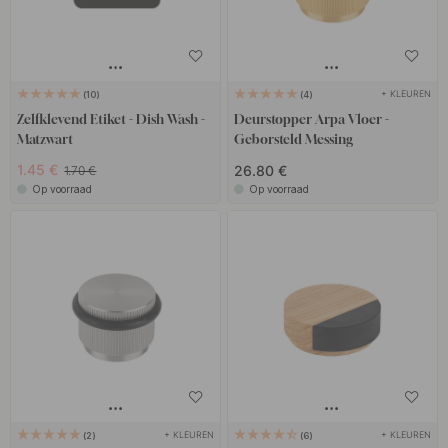
+ KLEUREN
10
4
Zelfklevend Etiket - Dish Wash -
Deurstopper Arpa Vloer -
Matzwart
Geborsteld Messing
1.45 €
26.80 €
1.70 €
Op voorraad
Op voorraad
+ KLEUREN
+ KLEUREN
2
6