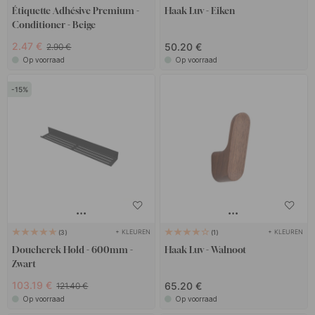
Étiquette Adhésive Premium -
Haak Luv - Eiken
Conditioner - Beige
2.47 €
50.20 €
2.90 €
Op voorraad
Op voorraad
15
+ KLEUREN
+ KLEUREN
3
1
Doucherek Hold - 600mm -
Haak Luv - Walnoot
Zwart
103.19 €
65.20 €
121.40 €
Op voorraad
Op voorraad