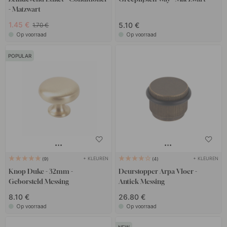
- Matzwart
1.45 €
5.10 €
1.70 €
Op voorraad
Op voorraad
POPULAR
+ KLEUREN
+ KLEUREN
9
4
Knop Duke - 32mm -
Deurstopper Arpa Vloer -
Geborsteld Messing
Antiek Messing
8.10 €
26.80 €
Op voorraad
Op voorraad