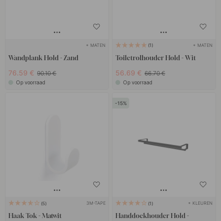
+ MATEN
+ MATEN
1
Wandplank Hold - Zand
Toiletrolhouder Hold - Wit
76.59 €
56.69 €
90.10 €
66.70 €
Op voorraad
Op voorraad
15
3M-TAPE
+ KLEUREN
5
1
Haak Tok - Matwit
Handdoekhouder Hold -