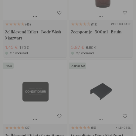
PAST BIJ BASE
43
113
Zelfklevend Etiket - Body Wash -
Zeeppomje - 500ml - Bruin
Matzwart
1.45 €
5.87 €
1.70 €
6.90 €
Op voorraad
Op voorraad
15
POPULAR
+ LENGTES
37
55
Zelfklevend Etiket - Conditioner
Greeplijsten Way - Mat Zwart