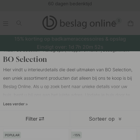
60 dagen bedenktijd
0
.
.
.
.
15% korting op badkameraccessoires & opslag
Eindigt over:
1d
7h
20m
51s
Thuis
BO Selection - Handgrepen, knoppen en haken | Beslagonline.nl
BO Selection
Hier vindt u interieurdetails die deel uitmaken van BO Selection,
een uniek assortiment producten dat alleen bij ons te koop is bij
Beslag Online. Als u op zoek bent naar unieke details voor uw
huis, bent u bij ons aan het juiste adres. Update je huis door te
matchen met je bestaande stijl en interieur met nieuwe
Lees verder
interieurdetails, die een groot verschil maken.
Filter
Sorteer op
Bij de selectie van de producten voor BO Selection is rekening
POPULAR
15
gehouden met verschillende stijlen, zo vind je een prachtige mix