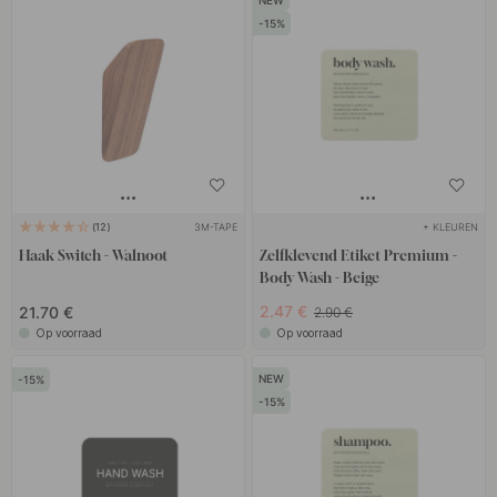
15
3M-TAPE
+ KLEUREN
12
Haak Switch - Walnoot
Zelfklevend Etiket Premium -
Body Wash - Beige
2.47 €
21.70 €
2.90 €
Op voorraad
Op voorraad
15
15