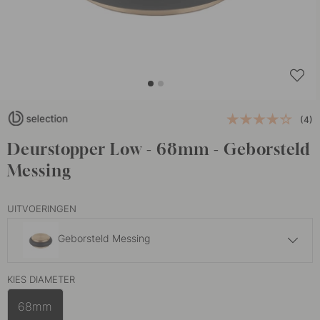
(4)
Deurstopper Low - 68mm - Geborsteld
Messing
UITVOERINGEN
Geborsteld Messing
26.80 €
KIES DIAMETER
Mat Zwart
Op voorraad
68mm