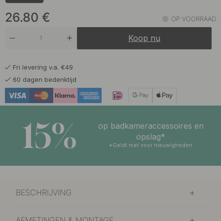
26.80
€
OP VOORRAAD
Koop nu
Fri levering v.a. €49
60 dagen bedenktijd
15%
op badkameraccessoires en
opslag*
*Geldt niet voor nieuwigheden
BESCHRIJVING
AFMETINGEN & MONTAGE