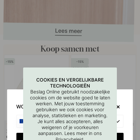
Koop samen met
15
15
POPULAR
COOKIES EN VERGELIJKBARE
TECHNOLOGIEËN
Beslag Online gebruikt noodzakelijke
cookies om de website goed te laten
werken. Met jouw toestemming
WOULD YOU RATHER VISIT?
gebruiken we ook cookies voor
analyse, statistieken en marketing.
EU
Je kunt alles accepteren, alles
3M-TAPE
114
122
weigeren of je voorkeuren
3M
Zeephouder/Zeepdispenser
aanpassen. Lees meer in ons
Oppervlaktereinigingsdoekje
Base - Mat Zwart
CHANGE COUNTRY
.
Privacybeleid