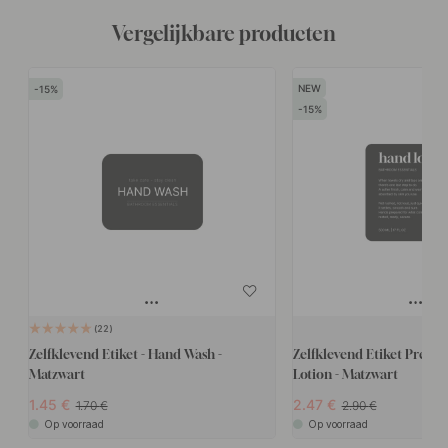
Vergelijkbare producten
15
15
22
Zelfklevend Etiket - Hand Wash -
Zelfklevend Etiket Prem
Matzwart
Lotion - Matzwart
1.45
2.47
1.70
2.90
Op voorraad
Op voorraad