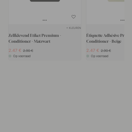
+ KLEUREN
Zelfklevend Etiket Premium -
Étiquette Adhésive Premi
Conditioner - Matzwart
Conditioner - Beige
2.47
2.47
2.90
2.90
Op voorraad
Op voorraad