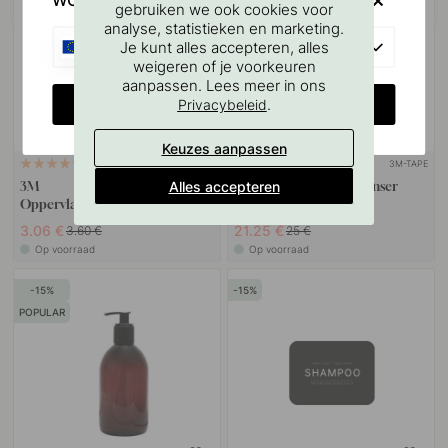
WOULD YOU RATHER VISIT?
gebruiken we ook cookies voor
analyse, statistieken en marketing.
EU
Je kunt alles accepteren, alles
weigeren of je voorkeuren
aanpassen. Lees meer in ons
CHANGE COUNTRY
.
Privacybeleid
Keuzes aanpassen
3M-TAPE
114
122
Alles accepteren
3M
Zeephouder/Zeepdispenser
Oppervlaktereinigingsdoekje
Base - Mat Zwart
3.06 €
21.25 €
3.60 €
25 €
Op voorraad
Op voorraad
15
15
POPULAR