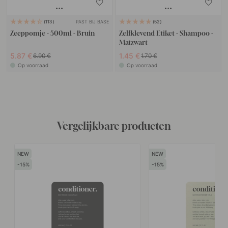
PAST BIJ BASE
113
52
Zeeppomje - 500ml - Bruin
Zelfklevend Etiket - Shampoo -
Matzwart
5.87 €
1.45 €
6.90 €
1.70 €
Op voorraad
Op voorraad
Vergelijkbare producten
15
15