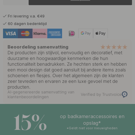
1.45 €
1.70 €
Dish Wash
Op voorraad
Fri levering v.a. €49
1.45 €
1.70 €
Hand Lotion
60 dagen bedenktijd
Op voorraad
1.45 €
1.70 €
Hand Sanitizer
Op voorraad
Beoordeling samenvatting
De producten zijn stijlvol, eenvoudig en decoratief, met
1.45 €
1.70 €
duurzame en hoogwaardige kenmerken die hun
Hand Wash
Op voorraad
functionaliteit benadrukken. Ze hechten sterk en hebben
een mooi design dat goed aansluit bij andere items zoals
schoenen en flesjes. Over het algemeen zijn de klanten
1.45 €
1.70 €
Shampoo
Op voorraad
zeer tevreden en ervaren ze een luxe gevoel met de
producten.
AI-gegenereerde samenvatting van
Verified by Trustvoice
klantenbeoordelingen
15%
op badkameraccessoires en
opslag*
*Geldt niet voor nieuwigheden