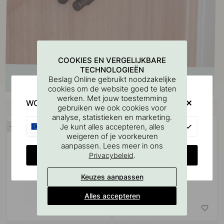
COOKIES EN VERGELIJKBARE
TECHNOLOGIEËN
Beslag Online gebruikt noodzakelijke
cookies om de website goed te laten
werken. Met jouw toestemming
WOULD YOU RATHER VISIT?
Koop samen met
gebruiken we ook cookies voor
analyse, statistieken en marketing.
EU
Je kunt alles accepteren, alles
15
15
weigeren of je voorkeuren
POPULAR
aanpassen. Lees meer in ons
CHANGE COUNTRY
.
Privacybeleid
Keuzes aanpassen
Alles accepteren