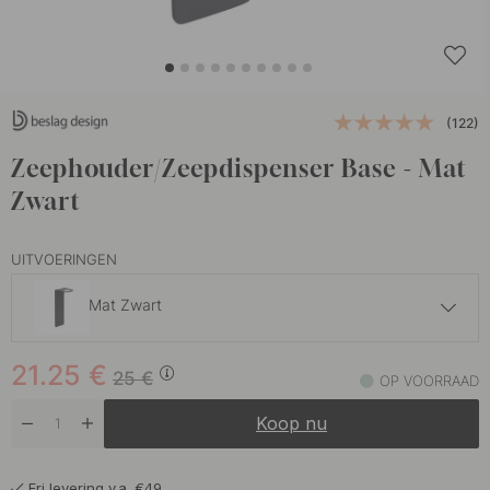
(122)
Zeephouder/Zeepdispenser Base - Mat
Zwart
UITVOERINGEN
Mat Zwart
21.25 €
25 €
21.25
€
Chroom
25
€
OP VOORRAAD
Op voorraad
Koop nu
21.25 €
25 €
Geborsteld RVS
Op voorraad
Fri levering v.a. €49