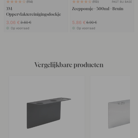
PAST BIJ BASE
114
113
3M
Zeeppomje - 500ml - Bruin
Oppervlaktereinigingsdoekje
3.06 €
5.86 €
3.60 €
6.90 €
Op voorraad
Op voorraad
Vergelijkbare producten