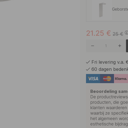
Geborst
21.25
€
Chroom
25
€
Mat Zwa
Fri levering v.a.
60 dagen bedenk
Beoordeling sam
De productreviews 
producten, die goe
klanten waarderen
waarbij ze specifi
het algemeen word
esthetische bijdra