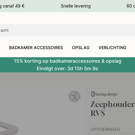
g vanaf 49 €
Snelle levering
60 
euren
euren
BADKAMER ACCESSOIRES
OPSLAG
VERLICHTING
15% korting op badkameraccessoires & opslag
Eindigt over:
3d
15h
5m
7s
Zeephouder/
RVS
UITVOERINGEN