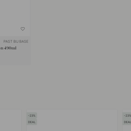
PAST BIJ BASE
awn 490ml
23
23
DEAL
DEA