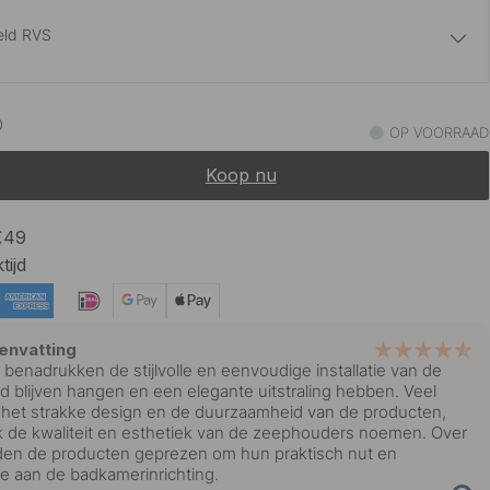
eld RVS
21.25 €
25 €
OP VOORRAAD
Op voorraad
Koop nu
21.25 €
25 €
rt
Op voorraad
 €49
tijd
envatting
benadrukken de stijlvolle en eenvoudige installatie van de
d blijven hangen en een elegante uitstraling hebben. Veel
 het strakke design en de duurzaamheid van de producten,
ek de kwaliteit en esthetiek van de zeephouders noemen. Over
en de producten geprezen om hun praktisch nut en
ge aan de badkamerinrichting.