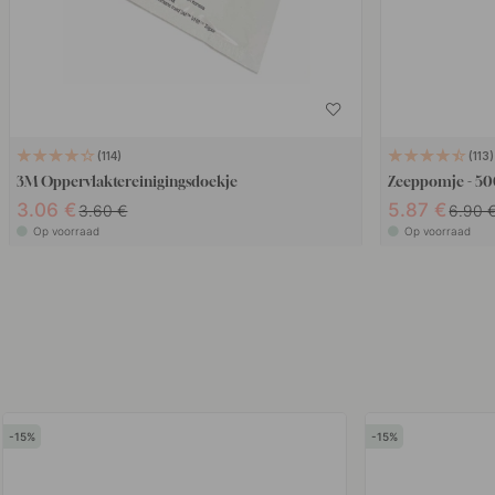
114
113
3M Oppervlaktereinigingsdoekje
Zeeppomje - 50
3.06 €
5.87 €
3.60 €
6.90 
Op voorraad
Op voorraad
15
15