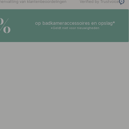
envatting van klantenbeoordelingen
Verified by Trustvoice
5%
op badkameraccessoires en opslag*
*Geldt niet voor nieuwigheden