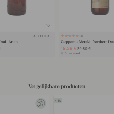
PAST BIJ BASE
8
0ml - Bruin
Zeeppomje Meraki - Northern D
19.38 €
€
22.80 €
Op voorraad
Vergelijkbare producten
15