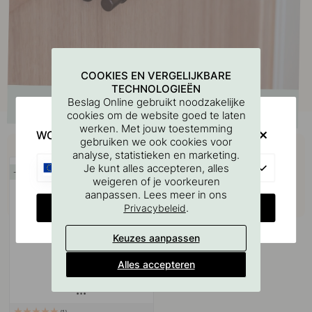
COOKIES EN VERGELIJKBARE
TECHNOLOGIEËN
Beslag Online gebruikt noodzakelijke
cookies om de website goed te laten
werken. Met jouw toestemming
WOULD YOU RATHER VISIT?
Koop samen met
gebruiken we ook cookies voor
analyse, statistieken en marketing.
EU
Je kunt alles accepteren, alles
15
weigeren of je voorkeuren
aanpassen. Lees meer in ons
CHANGE COUNTRY
.
Privacybeleid
Keuzes aanpassen
Alles accepteren