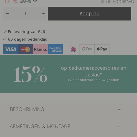
17
€
20
€
OP VOORRAAD
Koop nu
Fri levering v.a. €49
60 dagen bedenktijd
15%
op badkameraccessoires en
opslag*
*Geldt niet voor nieuwigheden
BESCHRIJVING
AFMETINGEN & MONTAGE