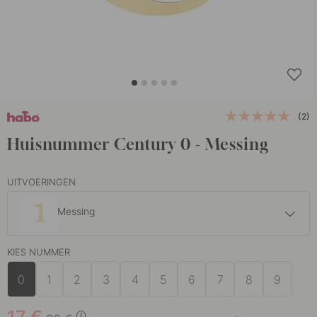
(2)
Huisnummer Century 0 - Messing
UITVOERINGEN
Messing
17 €
20 €
KIES NUMMER
Zwart
Op voorraad
0
1
2
3
4
5
6
7
8
9