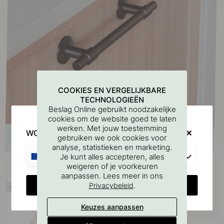
COOKIES EN VERGELIJKBARE
TECHNOLOGIEËN
Beslag Online gebruikt noodzakelijke
cookies om de website goed te laten
werken. Met jouw toestemming
WOULD YOU RATHER VISIT?
gebruiken we ook cookies voor
analyse, statistieken en marketing.
EU
Je kunt alles accepteren, alles
Koop samen met
weigeren of je voorkeuren
aanpassen. Lees meer in ons
CHANGE COUNTRY
.
Privacybeleid
15
Keuzes aanpassen