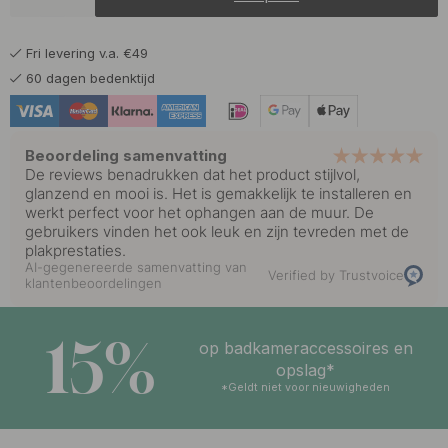
20.83 €
24.50 €
Geborsteld RVS
Op voorraad
Fri levering v.a. €49
20.83 €
24.50 €
Mat Zwart
60 dagen bedenktijd
Op voorraad
Beoordeling samenvatting
De reviews benadrukken dat het product stijlvol,
glanzend en mooi is. Het is gemakkelijk te installeren en
werkt perfect voor het ophangen aan de muur. De
gebruikers vinden het ook leuk en zijn tevreden met de
plakprestaties.
AI-gegenereerde samenvatting van
Verified by Trustvoice
klantenbeoordelingen
15%
op badkameraccessoires en
opslag*
*Geldt niet voor nieuwigheden