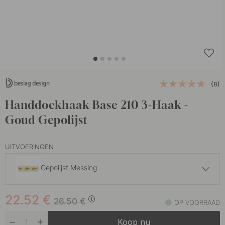
(8)
Handdoekhaak Base 210 3-Haak -
Goud Gepolijst
UITVOERINGEN
Gepolijst Messing
20.83 €
24.50 €
22.52
€
Chroom
26.50
€
OP VOORRAAD
Op voorraad
Koop nu