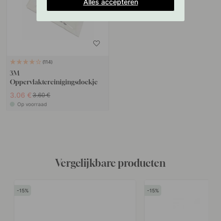
Alles accepteren
114
3M
Oppervlaktereinigingsdoekje
3.06 €
3.60 €
Op voorraad
Vergelijkbare producten
15
15