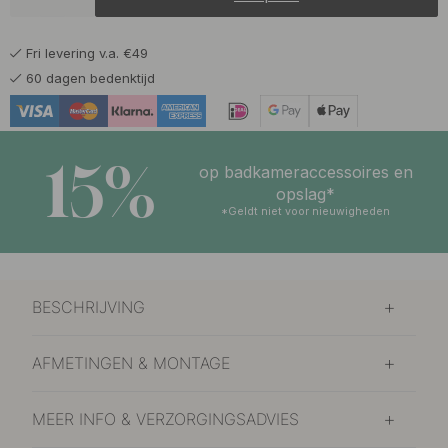
20.83 €
24.50 €
Geborsteld RVS
Op voorraad
Fri levering v.a. €49
22.52 €
26.50 €
Gepolijst Messing
60 dagen bedenktijd
Op voorraad
15%
op badkameraccessoires en
opslag*
*Geldt niet voor nieuwigheden
BESCHRIJVING
AFMETINGEN & MONTAGE
MEER INFO & VERZORGINGSADVIES