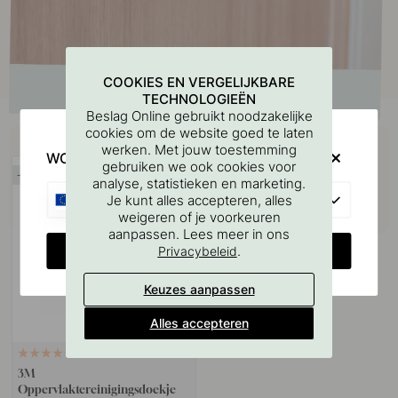
COOKIES EN VERGELIJKBARE
TECHNOLOGIEËN
Beslag Online gebruikt noodzakelijke
cookies om de website goed te laten
Koop samen met
werken. Met jouw toestemming
WOULD YOU RATHER VISIT?
gebruiken we ook cookies voor
15
analyse, statistieken en marketing.
EU
Je kunt alles accepteren, alles
weigeren of je voorkeuren
aanpassen. Lees meer in ons
CHANGE COUNTRY
.
Privacybeleid
Keuzes aanpassen
Alles accepteren
114
3M
Oppervlaktereinigingsdoekje