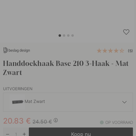
(5)
Handdoekhaak Base 210 3-Haak - Mat
Zwart
UITVOERINGEN
Mat Zwart
20.83 €
24.50 €
20.83
€
Chroom
24.50
€
OP VOORRAAD
Op voorraad
Koop nu