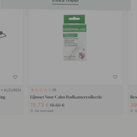
+ KLEUREN
1
ing
Lijmset Voor Calm Badkamercollectie
Res
15.73 €
39
18.50 €
Op voorraad
O