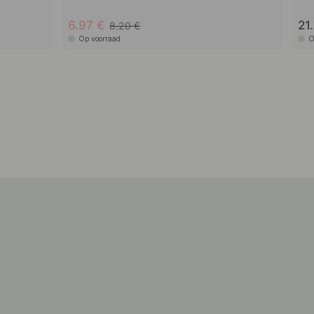
6.97
21
8.20
Op voorraad
O