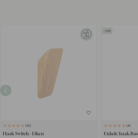
15
18
4
Haak Switch - Eiken
Enkele haak Bas