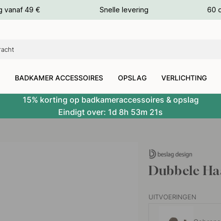
g vanaf 49 €
Snelle levering
60 
euren
euren
BADKAMER ACCESSOIRES
OPSLAG
VERLICHTING
15% korting op badkameraccessoires & opslag
Eindigt over:
1d
8h
53m
20s
Dubbele Ha
UITVOERINGEN