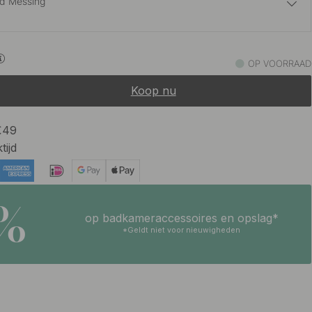
d Messing
24.65 €
29 €
t Chroom
OP VOORRAAD
Op voorraad
Koop nu
28.05 €
33 €
t Messing
Op voorraad
 €49
tijd
5%
op badkameraccessoires en opslag*
*Geldt niet voor nieuwigheden