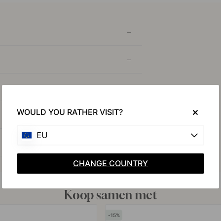
WOULD YOU RATHER VISIT?
EU
CHANGE COUNTRY
Koop samen met
15