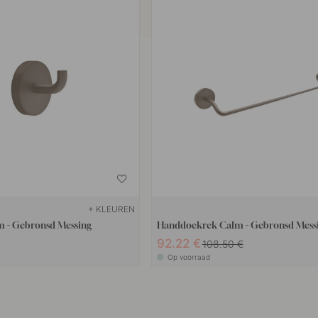
+ KLEUREN
m - Gebronsd Messing
Handdoekrek Calm - Gebronsd Mess
92.22 €
108.50 €
Op voorraad