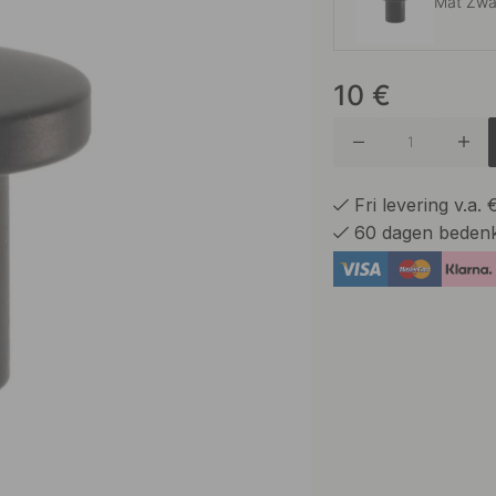
Mat Zwa
10
€
GrafietGr
Kalkgrijs
Fri levering v.a.
60 dagen bedenk
Saliegro
Stormbl