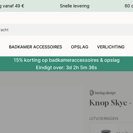
g vanaf 49 €
Snelle levering
60 
euren
euren
BADKAMER ACCESSOIRES
OPSLAG
VERLICHTING
15% korting op badkameraccessoires & opslag
Eindigt over:
3d
2h
5m
35s
Knop Skye -
UITVOERINGEN