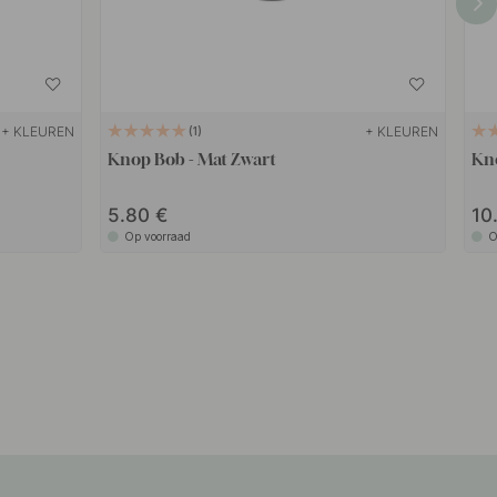
+ KLEUREN
+ KLEUREN
1
Knop Bob - Mat Zwart
Kno
5.80
10
Op voorraad
O