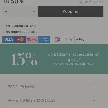
18.50
€
OP VOORRAAD
19.50 €
Gebronsd Messing
Koop nu
Op voorraad
17.50 €
Gepolijst Chroom
Fri levering v.a. €49
Op voorraad
60 dagen bedenktijd
18.50 €
Gepolijst Messing
Op voorraad
15%
18.50 €
op badkameraccessoires en
GrafietGrijs
Op voorraad
opslag*
*Geldt niet voor nieuwigheden
18.50 €
Kalkgrijs
Op voorraad
18.50 €
Saliegroen
BESCHRIJVING
Op voorraad
18.50 €
Stormblauw
AFMETINGEN & MONTAGE
Op voorraad