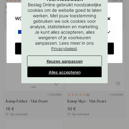
+ LENGTES
127
5
Beslag Online gebruikt noodzakelijke
Boorsjabloon voor handgrepen
Greeplijsten Side - Matzwart
cookies om de website goed te laten
& Knoppen
werken. Met jouw toestemming
WOULD YOU RATHER VISIT?
7 €
6.50 €
gebruiken we ook cookies voor
Op voorraad
Op voorraad
analyse, statistieken en marketing.
EU
Je kunt alles accepteren, alles
weigeren of je voorkeuren
aanpassen. Lees meer in ons
CHANGE COUNTRY
.
Privacybeleid
Keuzes aanpassen
Alles accepteren
+ KLEUREN
+ KLEUREN
1
Knop Esther - Mat Zwart
Knop Skye - Mat Zwart
16 €
10 €
Op voorraad
Op voorraad