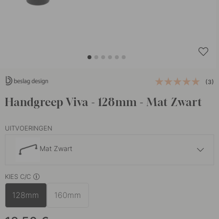
(3)
Handgreep Viva - 128mm - Mat Zwart
UITVOERINGEN
Mat Zwart
18.50 €
KIES C/C
Geborsteld Messing
Op voorraad
128mm
160mm
17.50 €
Geborsteld Roestvrij
Op voorraad