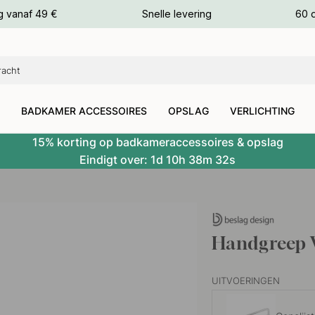
g vanaf 49 €
Snelle levering
60 
euren
euren
BADKAMER ACCESSOIRES
OPSLAG
VERLICHTING
15% korting op badkameraccessoires & opslag
Eindigt over:
1d
10h
38m
31s
Handgreep V
UITVOERINGEN