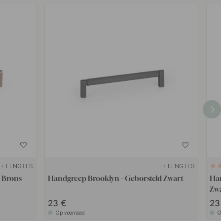
+ LENGTES
+ LENGTES
 Brons
Handgreep Brooklyn - Geborsteld Zwart
Han
Zw
23
2
Op voorraad
O