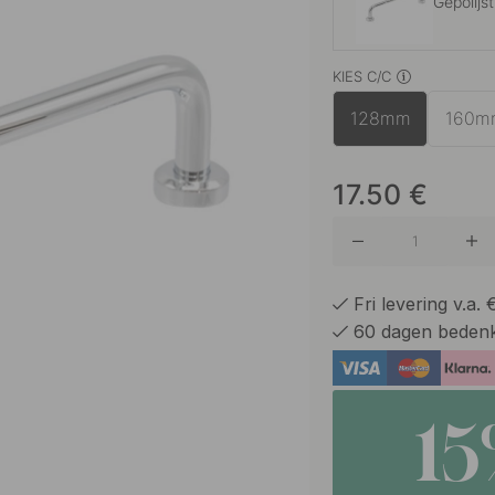
Gepolijs
KIES C/C
Geborst
128mm
160m
Geborste
17.50
€
Gebrons
Fri levering v.a.
60 dagen bedenk
Gepolijs
1
GrafietGr