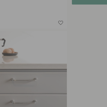
Kalkgrijs
Mat Zwa
Saliegro
Stormbl