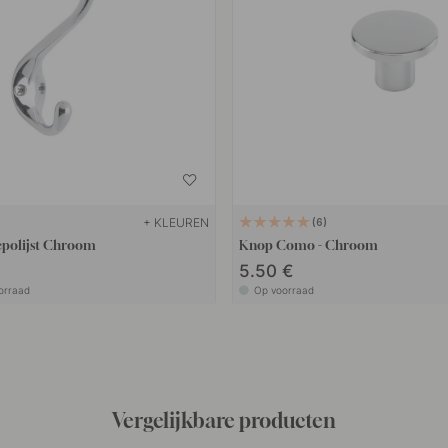
+ KLEUREN
6
epolijst Chroom
Knop Como - Chroom
5.50 €
orraad
Op voorraad
Vergelijkbare producten