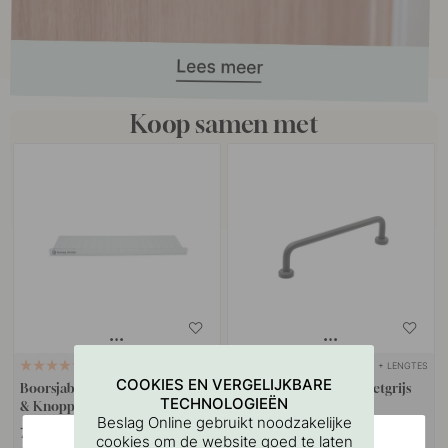
Koop samen met
+ LENGTES
127
COOKIES EN VERGELIJKBARE
Boorsjabloon voor handgrepen
Handgreep Viva - Grafietgrijs
TECHNOLOGIEËN
& Knoppen
Beslag Online gebruikt noodzakelijke
7 €
18.50 €
cookies om de website goed te laten