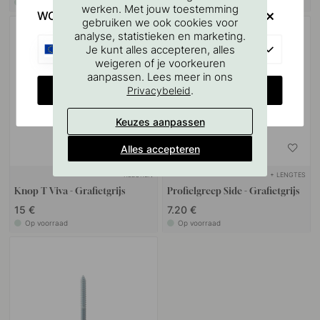
Op voorraad
Op voorraad
werken. Met jouw toestemming
WOULD YOU RATHER VISIT?
gebruiken we ook cookies voor
analyse, statistieken en marketing.
EU
Je kunt alles accepteren, alles
weigeren of je voorkeuren
aanpassen. Lees meer in ons
CHANGE COUNTRY
.
Privacybeleid
Keuzes aanpassen
Alles accepteren
+ KLEUREN
+ LENGTES
Knop T Viva - Grafietgrijs
Profielgreep Side - Grafietgrijs
15 €
7.20 €
Op voorraad
Op voorraad