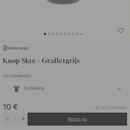
Knop Skye - Grafietgrijs
UITVOERINGEN
GrafietGrijs
10 €
10
€
Kalkgrijs
OP VOORRAAD
Op voorraad
Koop nu
10 €
Mat Zwart
Op voorraad