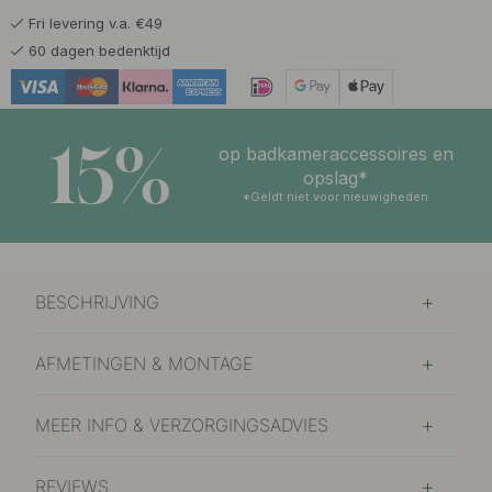
Fri levering v.a. €49
10 €
Saliegroen
60 dagen bedenktijd
Op voorraad
10 €
Stormblauw
Op voorraad
15%
op badkameraccessoires en
opslag*
*Geldt niet voor nieuwigheden
BESCHRIJVING
AFMETINGEN & MONTAGE
MEER INFO & VERZORGINGSADVIES
REVIEWS