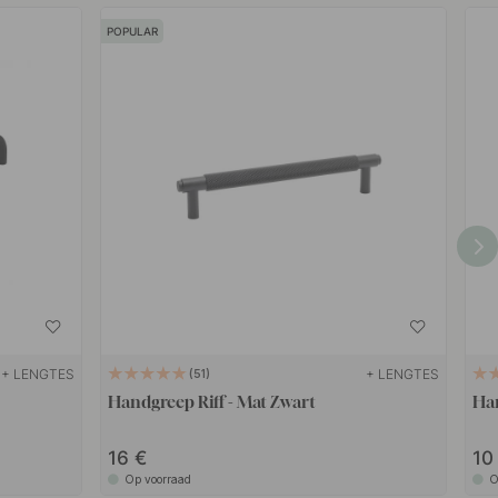
POPULAR
+ LENGTES
+ LENGTES
51
Handgreep Riff - Mat Zwart
Han
16
1
Op voorraad
O