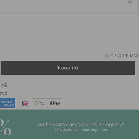
10 €
um afwerking
Op voorraad
OP VOORRAAD
Koop nu
 €49
tijd
5%
op badkameraccessoires en opslag*
*Geldt niet voor nieuwigheden