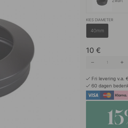
Zwart
KIES DIAMETER
Alumini
40mm
10
€
Fri levering v.a.
60 dagen bedenk
1