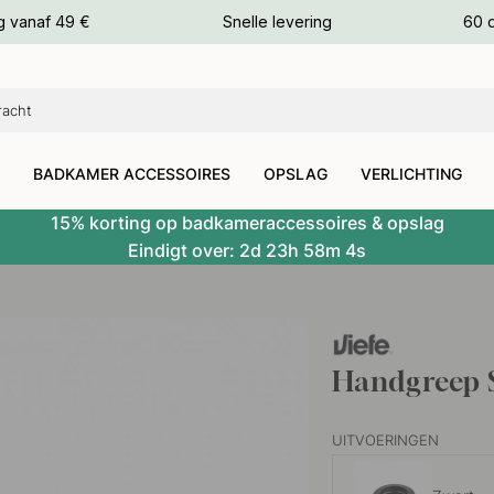
g vanaf 49 €
Snelle levering
60 
euren
euren
BADKAMER ACCESSOIRES
OPSLAG
VERLICHTING
15% korting op badkameraccessoires & opslag
Eindigt over:
2d
23h
58m
3s
Handgreep 
UITVOERINGEN