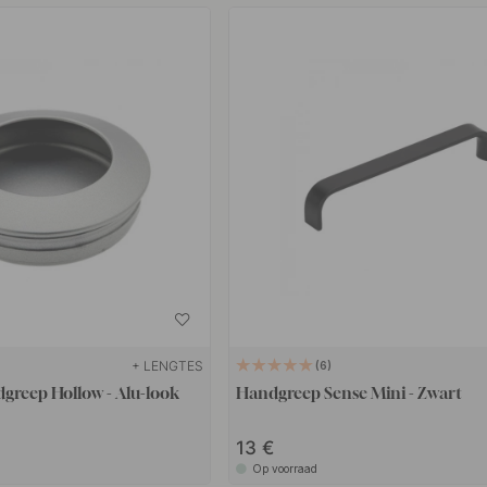
+ LENGTES
6
greep Hollow - Alu-look
Handgreep Sense Mini - Zwart
13
Op voorraad