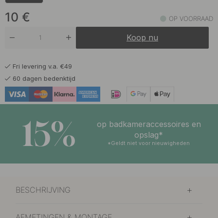
10
€
OP VOORRAAD
Koop nu
Fri levering v.a. €49
60 dagen bedenktijd
15%
op badkameraccessoires en
opslag*
*Geldt niet voor nieuwigheden
BESCHRIJVING
AFMETINGEN & MONTAGE