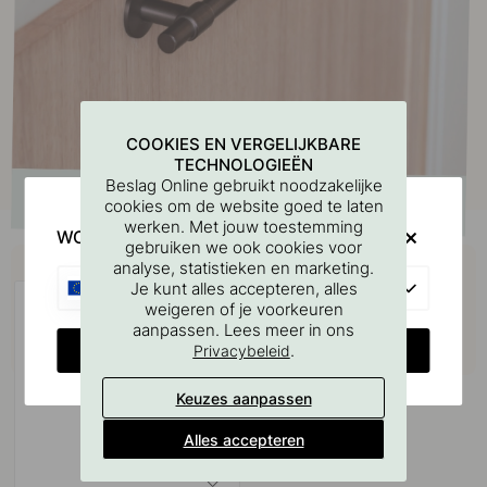
COOKIES EN VERGELIJKBARE
TECHNOLOGIEËN
Beslag Online gebruikt noodzakelijke
cookies om de website goed te laten
werken. Met jouw toestemming
WOULD YOU RATHER VISIT?
gebruiken we ook cookies voor
Koop samen met
analyse, statistieken en marketing.
EU
Je kunt alles accepteren, alles
weigeren of je voorkeuren
aanpassen. Lees meer in ons
CHANGE COUNTRY
.
Privacybeleid
Keuzes aanpassen
Alles accepteren