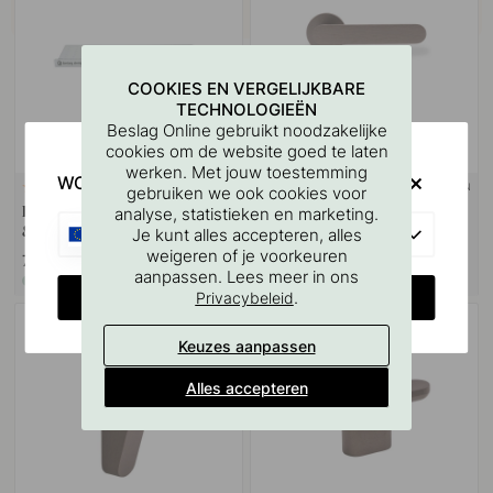
COOKIES EN VERGELIJKBARE
TECHNOLOGIEËN
Beslag Online gebruikt noodzakelijke
cookies om de website goed te laten
werken. Met jouw toestemming
WOULD YOU RATHER VISIT?
+ KLEUREN
127
2
gebruiken we ook cookies voor
Boorsjabloon voor handgrepen
Deurklink Vibe Plain - Donker
analyse, statistieken en marketing.
& Knoppen
Brons
EU
Je kunt alles accepteren, alles
weigeren of je voorkeuren
7 €
150.50 €
aanpassen. Lees meer in ons
Op voorraad
Op voorraad
CHANGE COUNTRY
.
Privacybeleid
Keuzes aanpassen
Alles accepteren