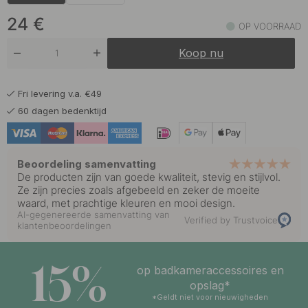
18.50 €
Roestvrije Look
Op voorraad
24
€
OP VOORRAAD
Koop nu
Fri levering v.a. €49
60 dagen bedenktijd
Beoordeling samenvatting
De producten zijn van goede kwaliteit, stevig en stijlvol.
Ze zijn precies zoals afgebeeld en zeker de moeite
waard, met prachtige kleuren en mooi design.
AI-gegenereerde samenvatting van
Verified by Trustvoice
klantenbeoordelingen
15%
op badkameraccessoires en
opslag*
*Geldt niet voor nieuwigheden