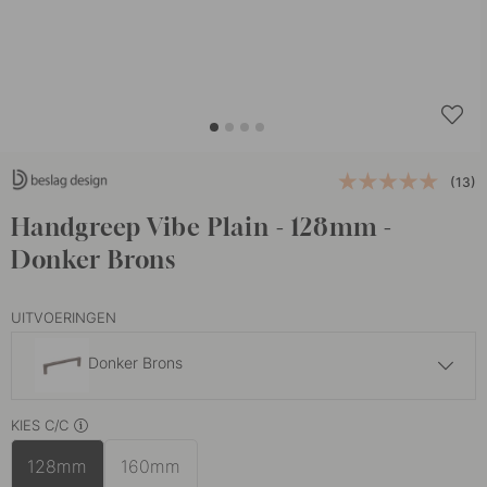
(13)
Handgreep Vibe Plain - 128mm -
Donker Brons
UITVOERINGEN
Donker Brons
18.50 €
KIES C/C
Mat Zwart
Op voorraad
128mm
160mm