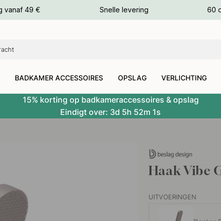
g vanaf 49 €
Snelle levering
60 
euren
euren
BADKAMER ACCESSOIRES
OPSLAG
VERLICHTING
15% korting op badkameraccessoires & opslag
Eindigt over:
3d
5h
52m
0s
Haak Vibe G
UITVOERINGEN