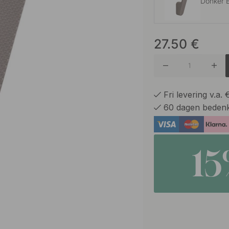
Donker 
27.50
€
Mat Zwa
Roestvri
Fri levering v.a.
60 dagen bedenk
1