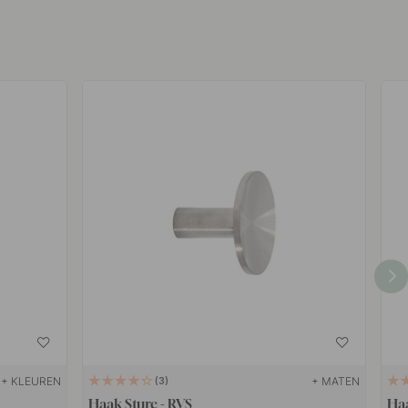
+ KLEUREN
+ MATEN
3
Haak Sture - RVS
Haa