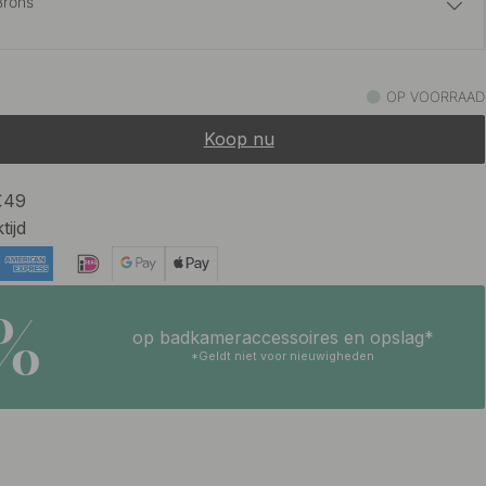
Brons
24 €
rt
OP VOORRAAD
Op voorraad
Koop nu
24 €
je Look
Op voorraad
 €49
tijd
5%
op badkameraccessoires en opslag*
*Geldt niet voor nieuwigheden