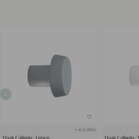
+ KLEUREN
Haak Caligola - Groen
Haak Caligola - 